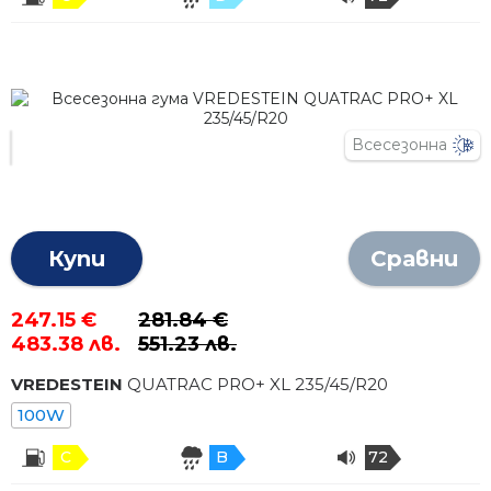
Всесезонна
Купи
Сравни
247.15 €
281.84 €
483.38 лв.
551.23 лв.
VREDESTEIN
QUATRAC PRO+ XL
235
/
45
/R
20
100W
C
B
72