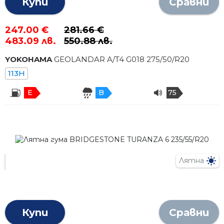
Купи
Сравни
247.00 €
281.66 €
483.09 лв.
550.88 лв.
YOKOHAMA
GEOLANDAR A/T4 G018
275
/
50
/R
20
113H
E
B
75
Лятна
Купи
Сравни