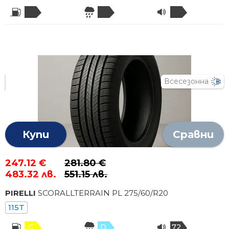
Всесезонна
Купи
Сравни
247.12 €
281.80 €
483.32 лв.
551.15 лв.
PIRELLI
SCORALLTERRAIN PL
275
/
60
/R
20
115T
C
D
72