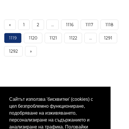
«
1
2
...
1116
1117
1118
1119
1120
1121
1122
...
1291
1292
»
Сайтът използва 'бисквитки' (cookies) с
цел безпроблемно функциониране,
подобряване на изживяването,
персонализиране на съдържанието и
анализиране на трафика. Ползвайки