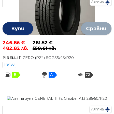
Лятна
Купи
Сравни
246.86 €
281.52 €
482.82 лв.
550.61 лв.
PIRELLI
P ZERO (PZ4) SC
255
/
45
/R
20
105W
B
A
72
Лятна