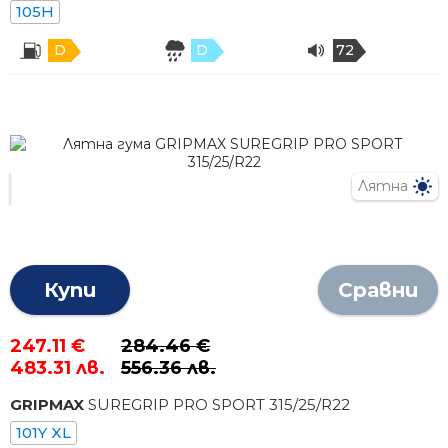
105H
D
D
72
Лятна
Купи
Сравни
247.11 €
284.46 €
483.31 лв.
556.36 лв.
GRIPMAX
SUREGRIP PRO SPORT
315
/
25
/R
22
101Y XL