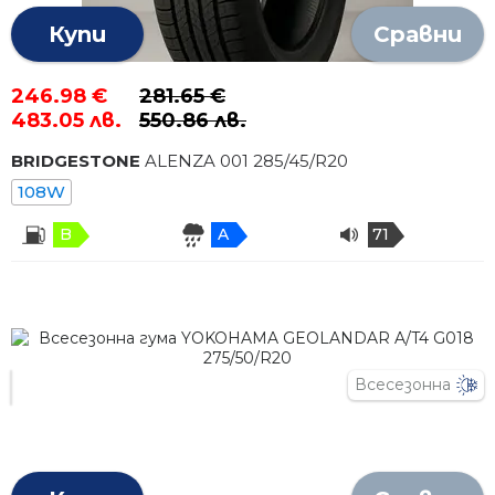
Купи
Сравни
246.98 €
281.65 €
483.05 лв.
550.86 лв.
BRIDGESTONE
ALENZA 001
285
/
45
/R
20
108W
B
A
71
Всесезонна