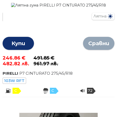
Лятна
Купи
Сравни
246.86 €
491.85 €
482.82 лв.
961.97 лв.
PIRELLI
P7 CINTURATO
275
/
45
/R
18
103W RFT
C
C
72