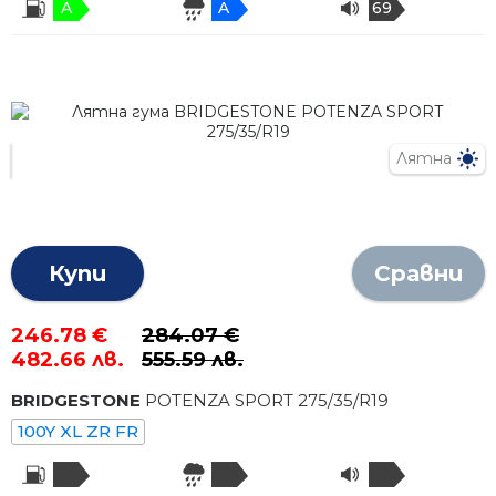
A
A
69
Лятна
Купи
Сравни
246.78 €
284.07 €
482.66 лв.
555.59 лв.
BRIDGESTONE
POTENZA SPORT
275
/
35
/R
19
100Y XL ZR FR