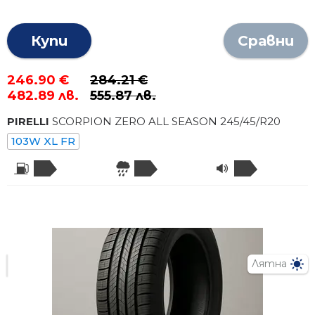
Купи
Сравни
246.90 €
284.21 €
482.89 лв.
555.87 лв.
PIRELLI
SCORPION ZERO ALL SEASON
245
/
45
/R
20
103W XL FR
Лятна