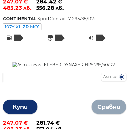
247.07 €
284.42 €
483.23 лв.
556.28 лв.
CONTINENTAL
SportContact 7
295
/
35
/R
21
107Y XL ZR MO1
Лятна
Купи
Сравни
247.07 €
281.74 €