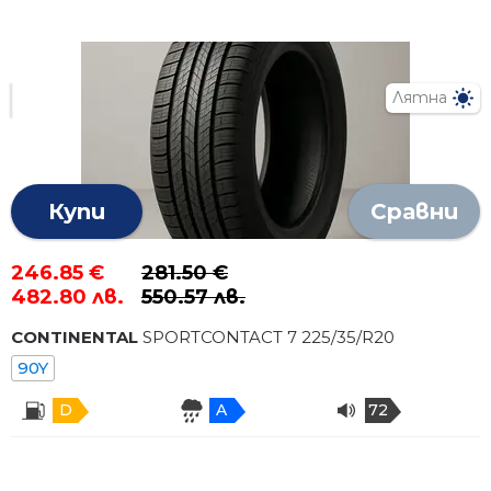
Лятна
Купи
Сравни
246.85 €
281.50 €
482.80 лв.
550.57 лв.
CONTINENTAL
SPORTCONTACT 7
225
/
35
/R
20
90Y
D
A
72