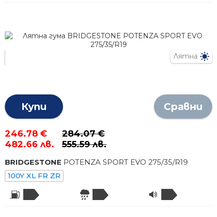
Лятна
Купи
Сравни
246.78 €
284.07 €
482.66 лв.
555.59 лв.
BRIDGESTONE
POTENZA SPORT EVO
275
/
35
/R
19
100Y XL FR ZR