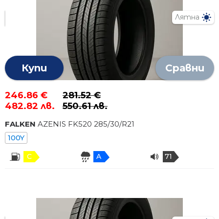
Лятна
Купи
Сравни
246.86 €
281.52 €
482.82 лв.
550.61 лв.
FALKEN
AZENIS FK520
285
/
30
/R
21
100Y
C
A
71