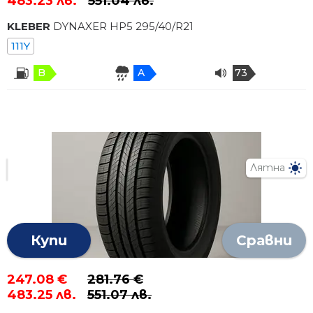
483.23 лв.
551.04 лв.
KLEBER
DYNAXER HP5
295
/
40
/R
21
111Y
B
A
73
Лятна
Купи
Сравни
247.08 €
281.76 €
483.25 лв.
551.07 лв.