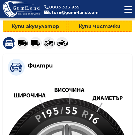
>
0883
333
939
store@gumi-land.com
Купи акумулатор
Купи чистачки
Гуми за леки автомобили и джипове
Гуми за лекотоварни автомобили
Гуми за тежкотоварни автомобили
Гуми за селскостопанска техни
Гуми за мотоциклети
Филтри