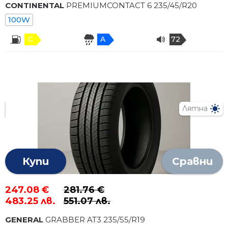
CONTINENTAL
PREMIUMCONTACT 6
235
/
45
/R
20
100W
C
A
72
Лятна
Купи
Сравни
247.08 €
281.76 €
483.25 лв.
551.07 лв.
GENERAL
GRABBER AT3
235
/
55
/R
19