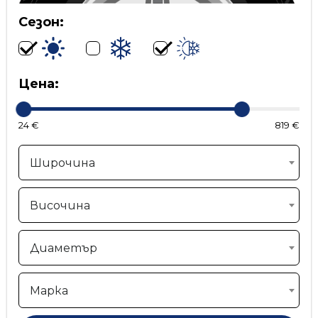
Сезон:
Цена:
24 €
819 €
Широчина
Височина
Диаметър
Марка