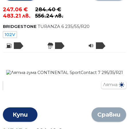
247.06 €
284.40 €
483.21 лв.
556.24 лв.
BRIDGESTONE
TURANZA 6
235
/
55
/R
20
102V
Лятна
Купи
Сравни