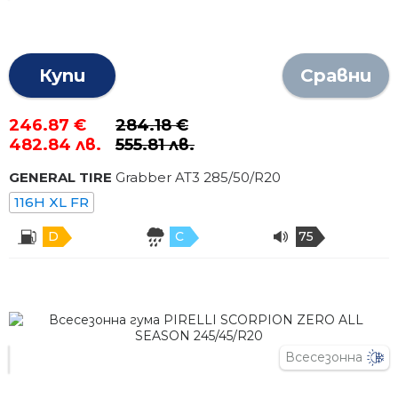
Купи
Сравни
246.87 €
284.18 €
482.84 лв.
555.81 лв.
GENERAL TIRE
Grabber AT3
285
/
50
/R
20
116H XL FR
D
C
75
Всесезонна