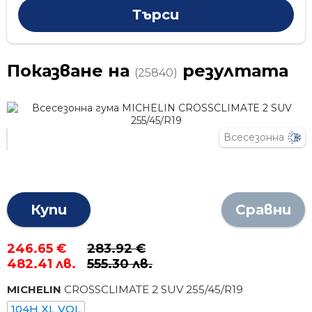
Показване на
резултата
(25840)
Всесезонна
Купи
Сравни
246.65 €
283.92 €
482.41 лв.
555.30 лв.
MICHELIN
CROSSCLIMATE 2 SUV
255
/
45
/R
19
104H XL VOL