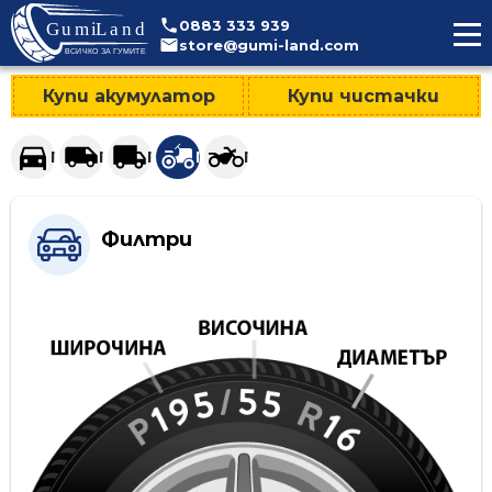
>
0883
333
939
store@gumi-land.com
Купи акумулатор
Купи чистачки
Гуми за леки автомобили и джипове
Гуми за лекотоварни автомобили
Гуми за тежкотоварни автомобили
Гуми за селскостопанска техни
Гуми за мотоциклети
Филтри