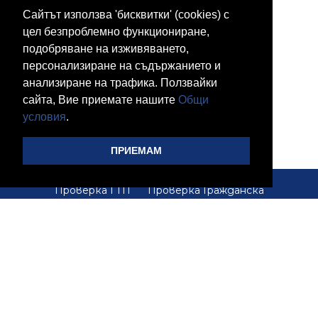
Сайтът използва 'бисквитки' (cookies) с
цел безпроблемно функциониране,
подобряване на изживяването,
персонализиране на съдържанието и
анализиране на трафика. Ползвайки
сайта, Вие приемате нашите
Общи
условия
.
ПРИЕМАМ
Проверка ГТП
Проверка Гражданска
Отговорност
Проверка Винетка
Проверка
Данък МПС
Проверка Глоби КАТ
Проверка Глоби