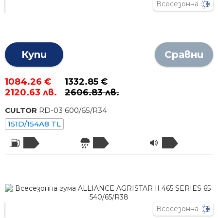
Всесезонна
Купи
Сравни
1084.26 €
1332.85 €
2120.63 лв.
2606.83 лв.
CULTOR
RD-03
600
/
65
/R
34
151D/154A8 TL
Всесезонна