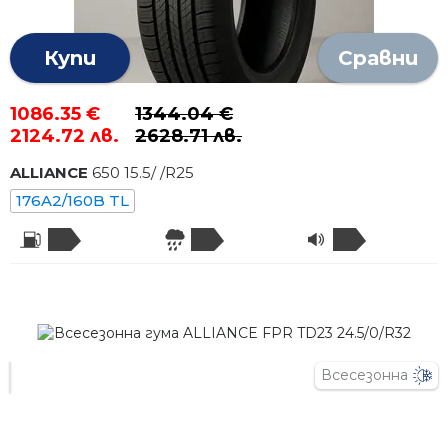
Купи
Сравни
1086.35 €
1344.04 €
2124.72 лв.
2628.71 лв.
ALLIANCE
650
15.5
/
/R
25
176A2/160B TL
Всесезонна