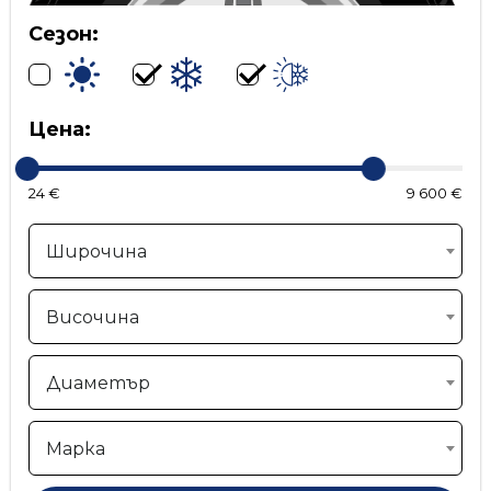
Сезон:
Цена:
24 €
9 600 €
Широчина
Височина
Диаметър
Марка