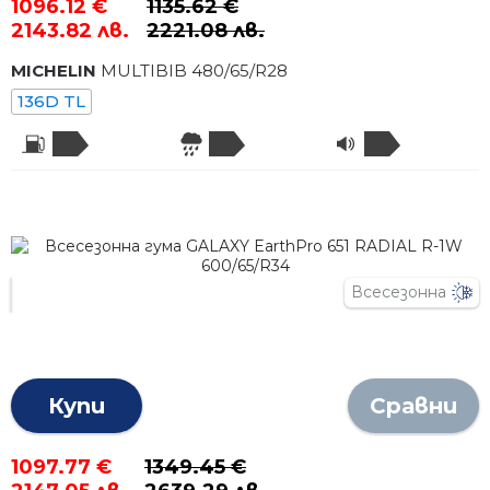
1096.12 €
1135.62 €
2143.82 лв.
2221.08 лв.
MICHELIN
MULTIBIB
480
/
65
/R
28
136D TL
Всесезонна
Купи
Сравни
1097.77 €
1349.45 €