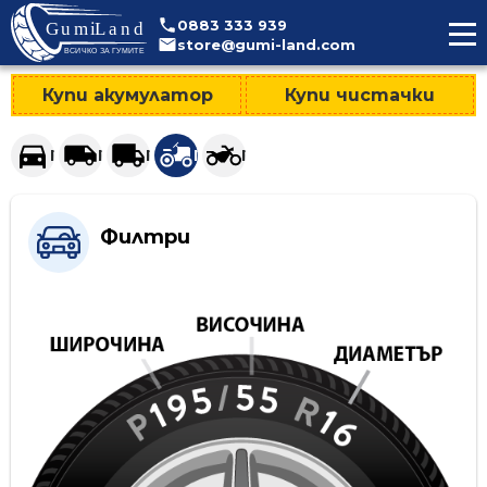
>
0883
333
939
store@gumi-land.com
Купи акумулатор
Купи чистачки
Гуми за леки автомобили и джипове
Гуми за лекотоварни автомобили
Гуми за тежкотоварни автомобили
Гуми за селскостопанска техни
Гуми за мотоциклети
Филтри