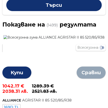
Показване на
резултата
(1499)
Всесезонна
Купи
Сравни
1042.17 €
1289.39 €
2038.31 лв.
2521.83 лв.
ALLIANCE
AGRISTAR II 85
520
/
85
/R
38
169D TL