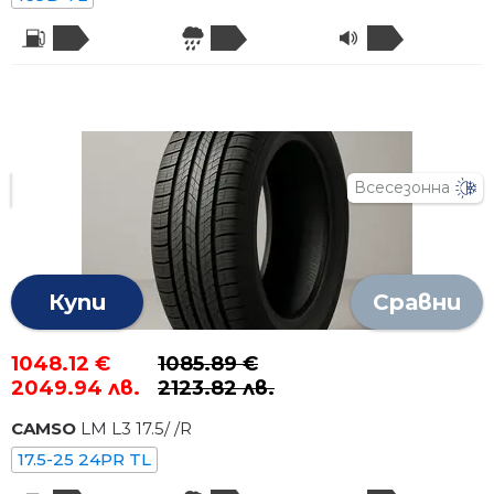
Всесезонна
Купи
Сравни
1048.12 €
1085.89 €
2049.94 лв.
2123.82 лв.
CAMSO
LM L3
17.5
/
/R
17.5-25 24PR TL