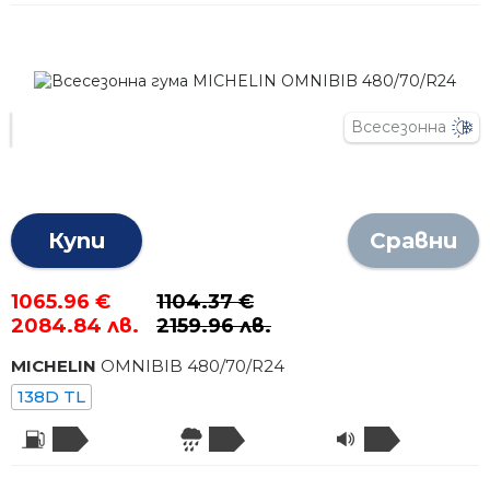
Всесезонна
Купи
Сравни
1065.96 €
1104.37 €
2084.84 лв.
2159.96 лв.
MICHELIN
OMNIBIB
480
/
70
/R
24
138D TL