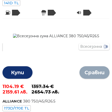
141D TL
Всесезонна
Купи
Сравни
1104.19 €
1357.34 €
2159.61 лв.
2654.73 лв.
ALLIANCE
380
750
/
45
/R
26.5
173D/170E TL