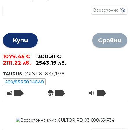
Всесезонна
Купи
Сравни
1079.45 €
1300.31 €
2111.22 лв.
2543.19 лв.
TAURUS
POINT 8
18.4
/
/R
38
460/85R38 146A8