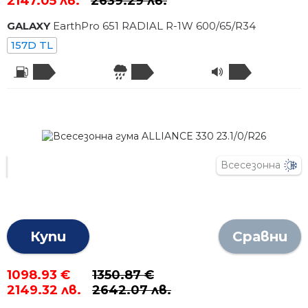
2147.05 лв.
2639.29 лв.
GALAXY
EarthPro 651 RADIAL R-1W
600
/
65
/R
34
157D TL
Всесезонна
Купи
Сравни
1098.93 €
1350.87 €
2149.32 лв.
2642.07 лв.