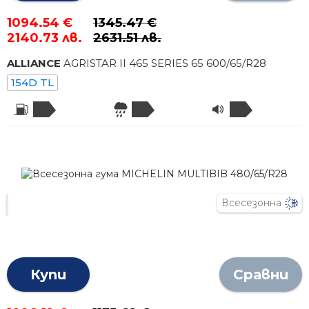
1094.54 €
1345.47 €
2140.73 лв.
2631.51 лв.
ALLIANCE
AGRISTAR II 465 SERIES 65
600
/
65
/R
28
154D TL
Всесезонна
Купи
Сравни