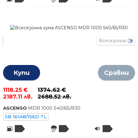
Всесезонна
Купи
Сравни
1118.25 €
1374.62 €
2187.11 лв.
2688.52 лв.
ASCENSO
MDR 1000
540
/
65
/R
30
SB 161A8/156D TL