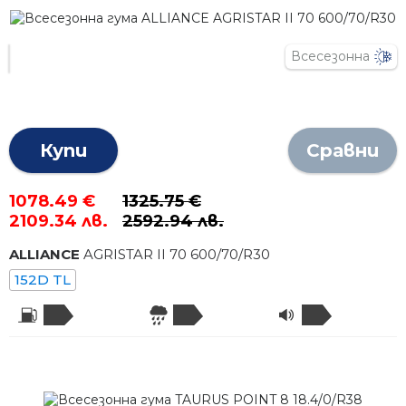
Всесезонна
Купи
Сравни
1078.49 €
1325.75 €
2109.34 лв.
2592.94 лв.
ALLIANCE
AGRISTAR II 70
600
/
70
/R
30
152D TL