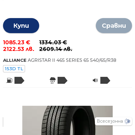
Купи
Сравни
1085.23 €
1334.03 €
2122.53 лв.
2609.14 лв.
ALLIANCE
AGRISTAR II 465 SERIES 65
540
/
65
/R
38
153D TL
Всесезонна