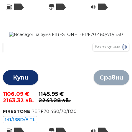
Всесезонна
Купи
Сравни
1106.09 €
1145.95 €
2163.32 лв.
2241.28 лв.
FIRESTONE
PERF70
480
/
70
/R
30
141/138D/E TL