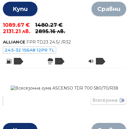
Купи
Сравни
1089.67 €
1480.27 €
2131.21 лв.
2895.16 лв.
ALLIANCE
FPR TD23
24.5
/
/R
32
24.5-32 156A8 12PR TL
Всесезонна