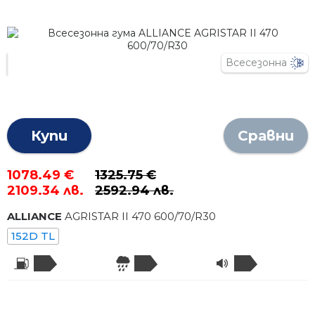
Всесезонна
Купи
Сравни
1078.49 €
1325.75 €
2109.34 лв.
2592.94 лв.
ALLIANCE
AGRISTAR II 470
600
/
70
/R
30
152D TL