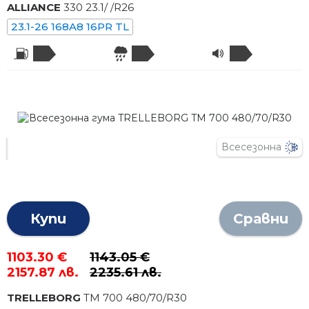
ALLIANCE
330
23.1
/
/R
26
23.1-26 168A8 16PR TL
Всесезонна
Купи
Сравни
1103.30 €
1143.05 €
2157.87 лв.
2235.61 лв.
TRELLEBORG
TM 700
480
/
70
/R
30