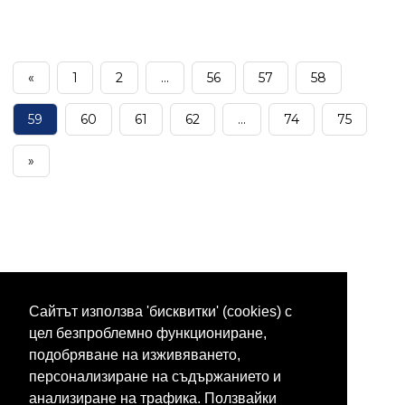
«
1
2
...
56
57
58
59
60
61
62
...
74
75
»
Сайтът използва 'бисквитки' (cookies) с
цел безпроблемно функциониране,
подобряване на изживяването,
персонализиране на съдържанието и
анализиране на трафика. Ползвайки