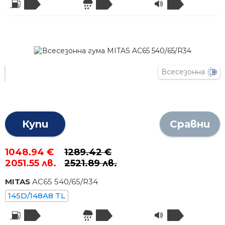
Всесезонна
Купи
Сравни
1048.94 €
1289.42 €
2051.55 лв.
2521.89 лв.
MITAS
AC65
540
/
65
/R
34
145D/148A8 TL