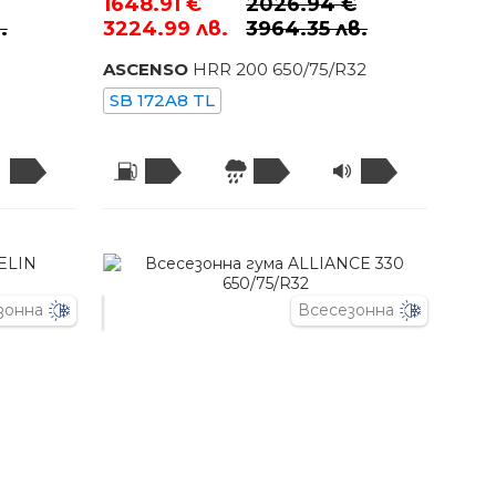
1648.91 €
2026.94 €
.
3224.99 лв.
3964.35 лв.
ASCENSO
HRR 200
650
/
75
/R
32
SB 172A8 TL
зонна
Всесезонна