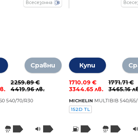
Всесезонна
Всесе
Сравни
Купи
Ср
€
2259.89 €
1710.09 €
1771.71 €
в.
4419.96 лв.
3344.65 лв.
3465.16 л
60
540
/
70
/R
30
MICHELIN
MULTIBIB
540
/
65
152D TL