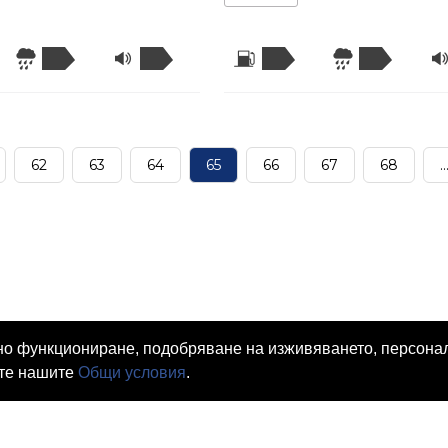
62
63
64
65
66
67
68
..
емно функциониране, подобряване на изживяването, персон
ате нашите
Общи условия
.
ворност
Проверка Винетка
Проверка Данък МПС