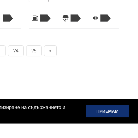
.
74
75
»
ализиране на съдържанието и
ПРИЕМАМ
Проверка Глоби КАТ
Проверка Глоби АПИ