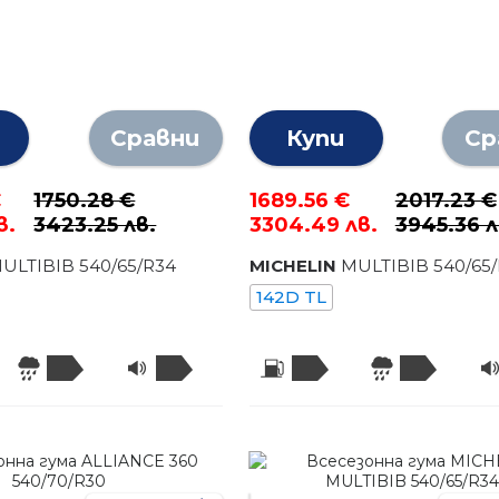
Сравни
Купи
Ср
€
1750.28 €
1689.56 €
2017.23 €
в.
3423.25 лв.
3304.49 лв.
3945.36 л
ULTIBIB
540
/
65
/R
34
MICHELIN
MULTIBIB
540
/
65
142D TL