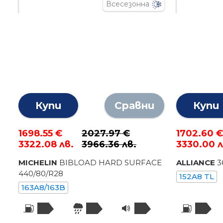
Всесезонна
Купи
Сравни
Купи
1698.55 €
2027.97 €
1702.60 
3322.08 лв.
3966.36 лв.
3330.00 л
MICHELIN
BIBLOAD HARD SURFACE
ALLIANCE
3
440
/
80
/R
28
152A8 TL
163A8/163B