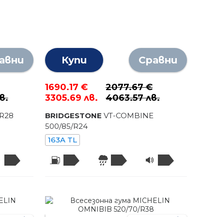
авни
Купи
Сравни
1690.17 €
2077.67 €
в.
3305.69 лв.
4063.57 лв.
/R
28
BRIDGESTONE
VT-COMBINE
500
/
85
/R
24
163A TL