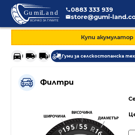
>
0883
333
939
store@gumi-land.c
Купи акумулатор
Гуми за леки автомобили и джипове
Гуми за лекотоварни автомобили
Гуми за тежкотоварни автомоби
Гуми за селскостопанска те
Филтри
Се
Ц