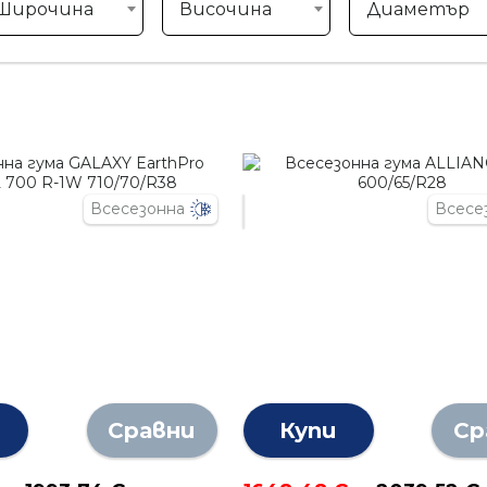
Широчина
Височина
Диаметър
Всесезонна
Всесе
Сравни
Купи
Ср