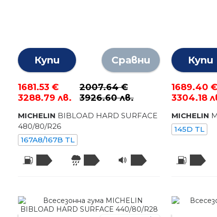
Купи
Сравни
Купи
1681.53 €
2007.64 €
1689.40 
3288.79 лв.
3926.60 лв.
3304.18 л
MICHELIN
BIBLOAD HARD SURFACE
MICHELIN
M
480
/
80
/R
26
145D TL
167A8/167B TL