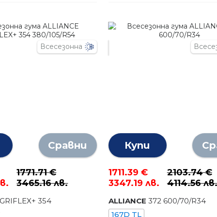
Всесезонна
Всесе
Сравни
Купи
Ср
1771.71 €
1711.39 €
2103.74 €
в.
3465.16 лв.
3347.19 лв.
4114.56 лв
GRIFLEX+ 354
ALLIANCE
372
600
/
70
/R
34
4
167D TL