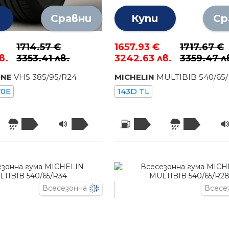
Сравни
Купи
Ср
1714.57 €
1657.93 €
1717.67 €
в.
3353.41 лв.
3242.63 лв.
3359.47 л
ONE
VHS
385
/
95
/R
24
MICHELIN
MULTIBIB
540
/
65
70E
143D TL
Всесезонна
Всесе