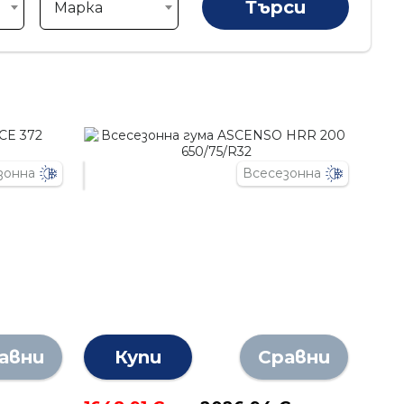
Марка
зонна
Всесезонна
авни
Купи
Сравни