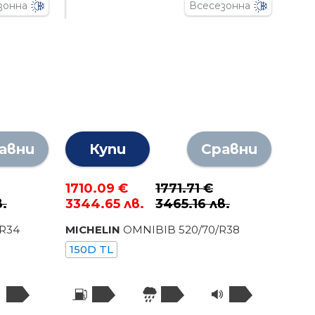
зонна
Всесезонна
авни
Купи
Сравни
1710.09 €
1771.71 €
в.
3344.65 лв.
3465.16 лв.
/R
34
MICHELIN
OMNIBIB
520
/
70
/R
38
150D TL