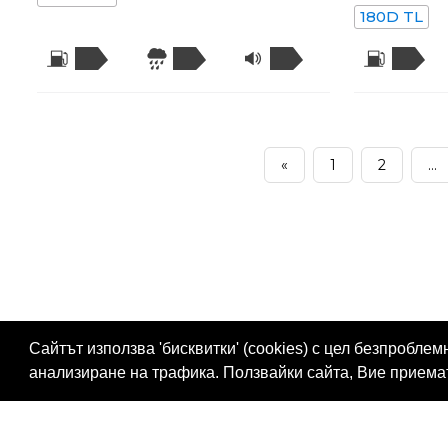
180D TL
«
1
2
...
Сайтът използва 'бисквитки' (cookies) с цел безпробл
анализиране на трафика. Ползвайки сайта, Вие прием
Проверка ГТП
Проверка Гражданска Отго