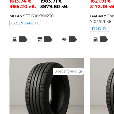
1613.74 €
1983.71 €
1621.91 €
3156.20 лв.
3879.80 лв.
3172.18 лв
MITAS
SFT
600
/
70
/R
30
GALAXY
Ear
710
/
70
/R
38
152D/155A8 TL
172D TL
Всесезонна