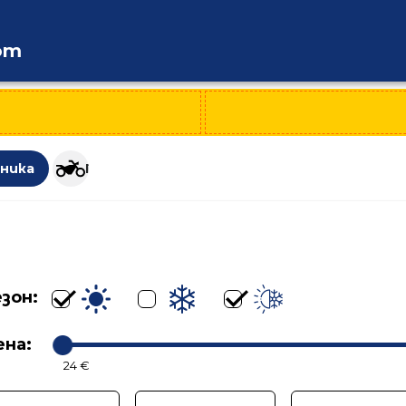
om
ли
хника
Гуми за мотоциклети
зон:
ена:
24 €