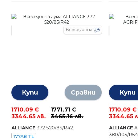
Всесезонна
Купи
Сравни
Купи
1710.09 €
1771.71 €
1710.09 €
3344.65 лв.
3465.16 лв.
3344.65 л
ALLIANCE
372
520
/
85
/R
42
ALLIANCE
A
380
/
105
/R
5
177A8 TL