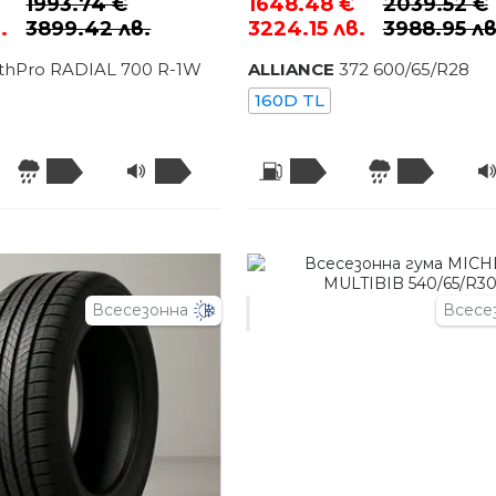
1993.74 €
1648.48 €
2039.52 €
.
3899.42 лв.
3224.15 лв.
3988.95 лв
thPro RADIAL 700 R-1W
ALLIANCE
372
600
/
65
/R
28
160D TL
Всесезонна
Всесе