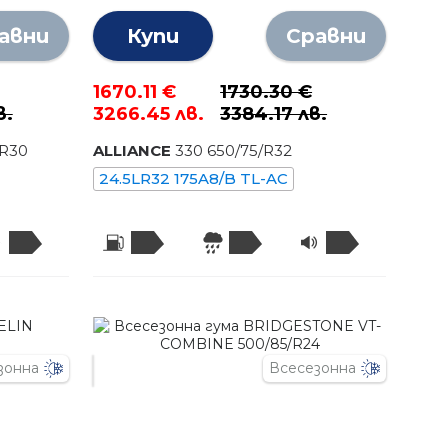
авни
Купи
Сравни
1670.11 €
1730.30 €
в.
3266.45 лв.
3384.17 лв.
/R
30
ALLIANCE
330
650
/
75
/R
32
24.5LR32 175A8/B TL-AC
зонна
Всесезонна