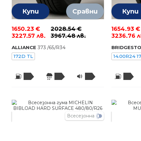
Купи
Сравни
Купи
1650.23 €
2028.54 €
1654.93 €
3227.57 лв.
3967.48 лв.
3236.76 л
ALLIANCE
373
/
65
/R
34
BRIDGEST
172D TL
14.00R24 1
Всесезонна