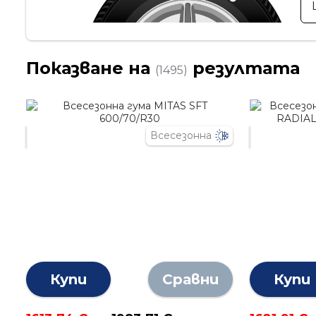
Показване на
резултата
(1495)
Всесезонна
Купи
Сравни
Купи