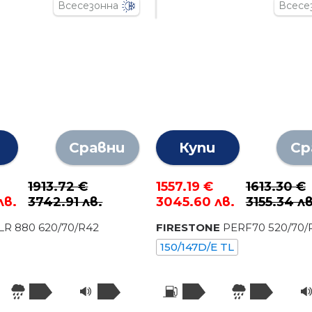
Всесезонна
Всесе
Сравни
Купи
Ср
1913.72 €
1557.19 €
1613.30 €
лв.
3742.91 лв.
3045.60 лв.
3155.34 лв
LR 880
620
/
70
/R
42
FIRESTONE
PERF70
520
/
70
/
150/147D/E TL