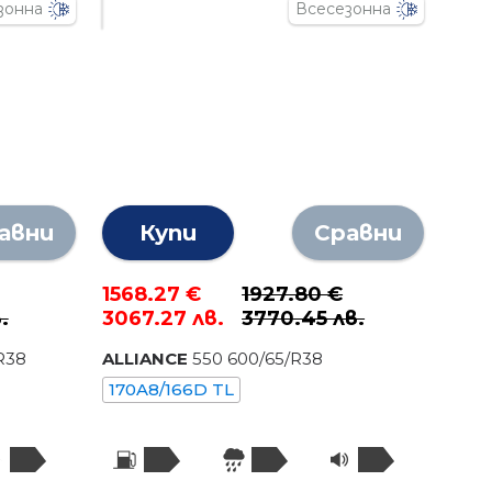
зонна
Всесезонна
авни
Купи
Сравни
1568.27 €
1927.80 €
.
3067.27 лв.
3770.45 лв.
R
38
ALLIANCE
550
600
/
65
/R
38
170A8/166D TL