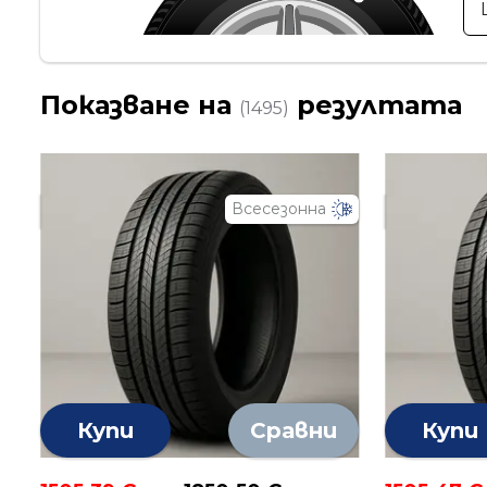
Показване на
резултата
(1495)
Всесезонна
Купи
Сравни
Купи