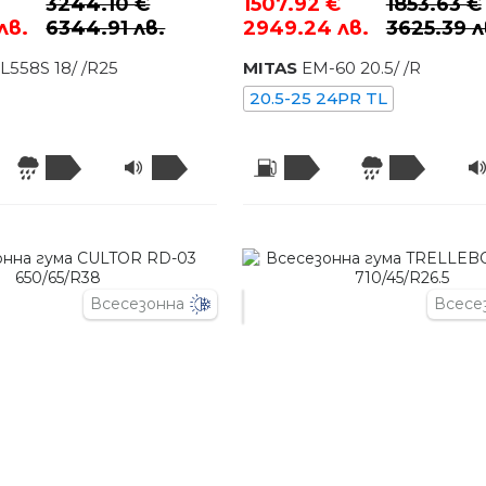
3244.10 €
1507.92 €
1853.63 €
лв.
6344.91 лв.
2949.24 лв.
3625.39 л
TL558S
18
/
/R
25
MITAS
EM-60
20.5
/
/R
20.5-25 24PR TL
Всесезонна
Всесе