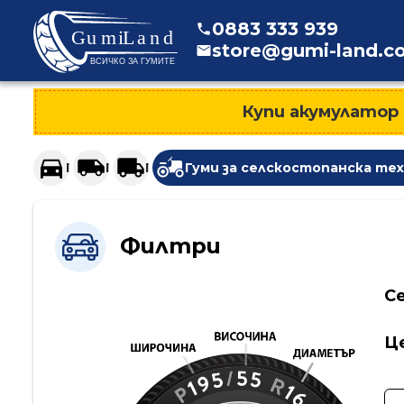
>
0883
333
939
store@gumi-land.c
Купи акумулатор
Гуми за леки автомобили и джипове
Гуми за лекотоварни автомобили
Гуми за тежкотоварни автомоби
Гуми за селскостопанска те
Филтри
Се
Ц