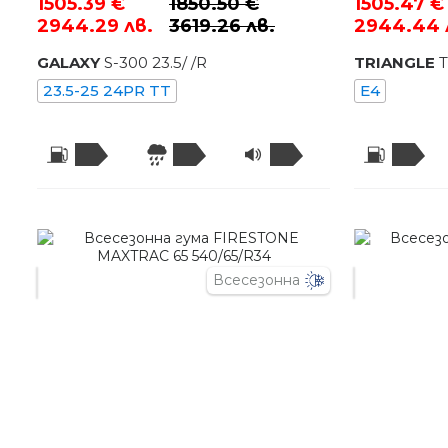
1505.39 €
1850.50 €
1505.47 €
2944.29 лв.
3619.26 лв.
2944.44 
GALAXY
S-300
23.5
/
/R
TRIANGLE
23.5-25 24PR TT
E4
Всесезонна