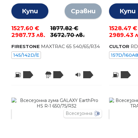
Купи
Сравни
Купи
1527.60 €
1877.82 €
1528.47 €
2987.73 лв.
3672.70 лв.
2989.43 л
FIRESTONE
MAXTRAC 65
540
/
65
/R
34
CULTOR
RD
145/142D/E
157D/160A8
Всесезонна