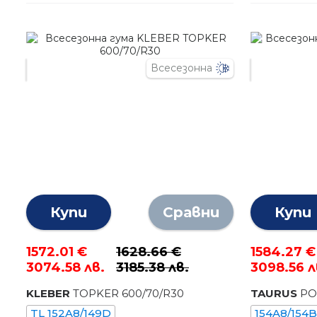
Всесезонна
Купи
Сравни
Купи
1572.01 €
1628.66 €
1584.27 €
3074.58 лв.
3185.38 лв.
3098.56 л
KLEBER
TOPKER
600
/
70
/R
30
TAURUS
PO
TL 152A8/149D
154A8/154B