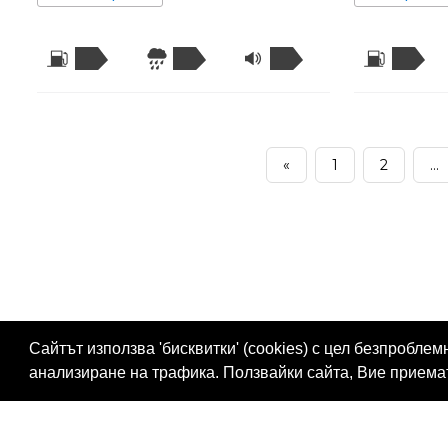
«
1
2
...
Сайтът използва 'бисквитки' (cookies) с цел безпробл
анализиране на трафика. Ползвайки сайта, Вие прием
Проверка ГТП
Проверка Гражданска Отго