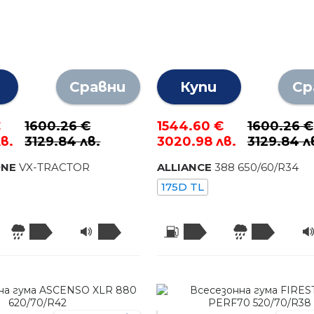
Сравни
Купи
Ср
€
1600.26 €
1544.60 €
1600.26 €
в.
3129.84 лв.
3020.98 лв.
3129.84 л
ONE
VX-TRACTOR
ALLIANCE
388
650
/
60
/R
34
175D TL