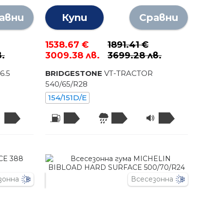
авни
Купи
Сравни
1538.67 €
1891.41 €
в.
3009.38 лв.
3699.28 лв.
6.5
BRIDGESTONE
VT-TRACTOR
540
/
65
/R
28
154/151D/E
зонна
Всесезонна