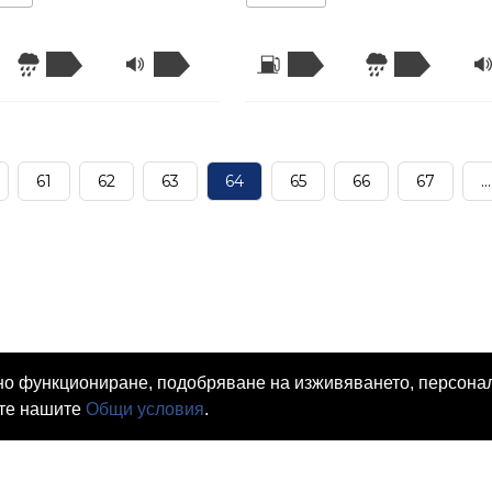
61
62
63
64
65
66
67
...
емно функциониране, подобряване на изживяването, персон
ате нашите
Общи условия
.
ворност
Проверка Винетка
Проверка Данък МПС