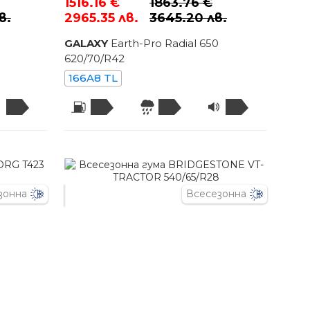
1516.16 €
1863.76 €
в.
2965.35 лв.
3645.20 лв.
GALAXY
Earth-Pro Radial 650
620
/
70
/R
42
166A8 TL
зонна
Всесезонна