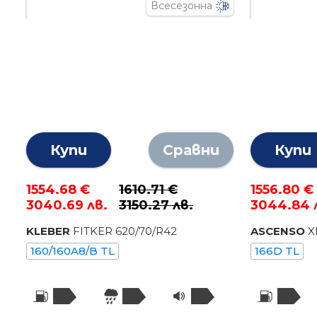
Всесезонна
Купи
Сравни
Купи
1554.68 €
1610.71 €
1556.80 €
3040.69 лв.
3150.27 лв.
3044.84 
KLEBER
FITKER
620
/
70
/R
42
ASCENSO
X
160/160A8/B TL
166D TL