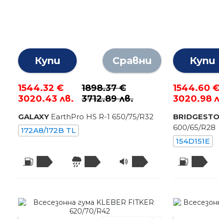
Купи
Сравни
Купи
1544.32 €
1898.37 €
1544.60 
3020.43 лв.
3712.89 лв.
3020.98 л
GALAXY
EarthPro HS R-1
650
/
75
/R
32
BRIDGEST
600
/
65
/R
28
172A8/172B TL
154D151E