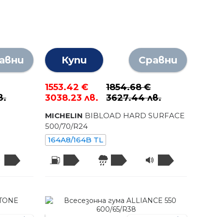
авни
Купи
Сравни
1553.42 €
1854.68 €
в.
3038.23 лв.
3627.44 лв.
MICHELIN
BIBLOAD HARD SURFACE
500
/
70
/R
24
164A8/164B TL