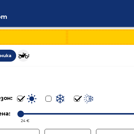
om
ли
хника
Гуми за мотоциклети
зон:
ена:
24 €