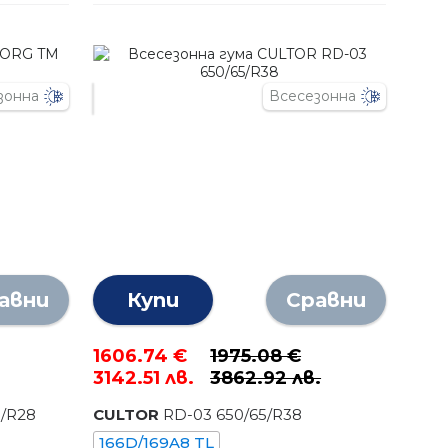
зонна
Всесезонна
авни
Купи
Сравни
1606.74 €
1975.08 €
3142.51 лв.
3862.92 лв.
5
/R
28
CULTOR
RD-03
650
/
65
/R
38
166D/169A8 TL