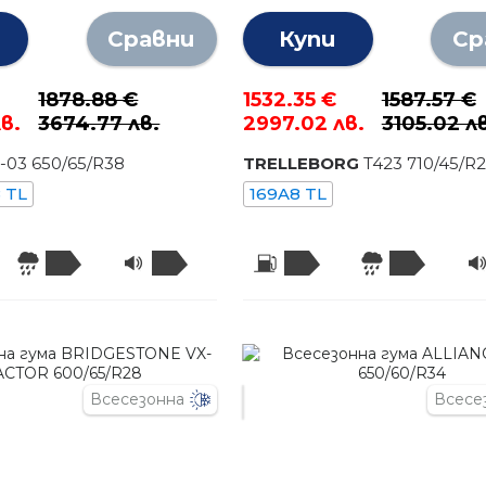
Сравни
Купи
Ср
1878.88 €
1532.35 €
1587.57 €
в.
3674.77 лв.
2997.02 лв.
3105.02 л
-03
650
/
65
/R
38
TRELLEBORG
T423
710
/
45
/R
2
 TL
169A8 TL
Всесезонна
Всесе