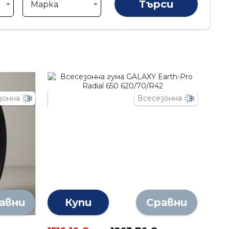
Марка
зонна
Всесезонна
авни
Купи
Сравни