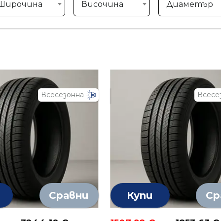
Широчина
Височина
Диаметър
Всесезонна
Всесе
Сравни
Купи
Ср