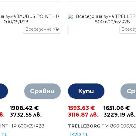
Всесезонна
Всесе
Сравни
Купи
Ср
1908.42 €
1593.63 €
1651.06 €
в.
3732.55 лв.
3116.87 лв.
3229.19 лв.
INT HP
600
/
65
/R
28
TRELLEBORG
TM 800
600
/
6
 TL
147D TL