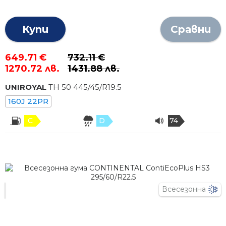
Купи
Сравни
649.71 €
732.11 €
1270.72 лв.
1431.88 лв.
UNIROYAL
TH 50
445
/
45
/R
19.5
160J 22PR
C
D
74
Всесезонна