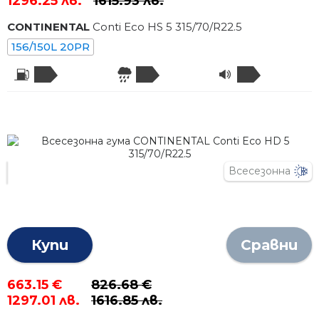
1296.25 лв.
1615.93 лв.
CONTINENTAL
Conti Eco HS 5
315
/
70
/R
22.5
156/150L 20PR
Всесезонна
Купи
Сравни
663.15 €
826.68 €
1297.01 лв.
1616.85 лв.