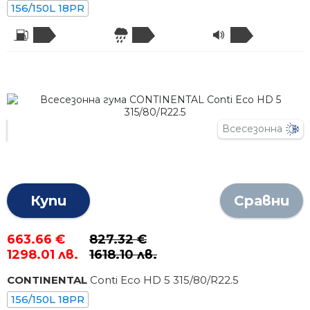
156/150L 18PR
Всесезонна
Купи
Сравни
663.66 €
827.32 €
1298.01 лв.
1618.10 лв.
CONTINENTAL
Conti Eco HD 5
315
/
80
/R
22.5
156/150L 18PR