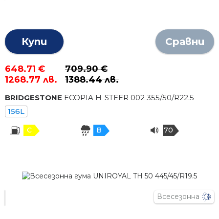
Купи
Сравни
648.71 €
709.90 €
1268.77 лв.
1388.44 лв.
BRIDGESTONE
ECOPIA H-STEER 002
355
/
50
/R
22.5
156L
C
B
70
Всесезонна