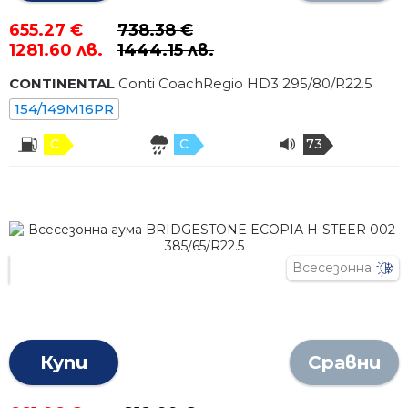
655.27 €
738.38 €
1281.60 лв.
1444.15 лв.
CONTINENTAL
Conti CoachRegio HD3
295
/
80
/R
22.5
154/149M16PR
C
C
73
Всесезонна
Купи
Сравни