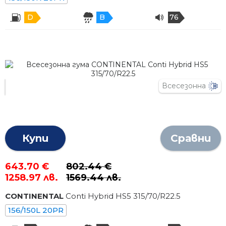
D
B
76
Всесезонна
Купи
Сравни
643.70 €
802.44 €
1258.97 лв.
1569.44 лв.
CONTINENTAL
Conti Hybrid HS5
315
/
70
/R
22.5
156/150L 20PR