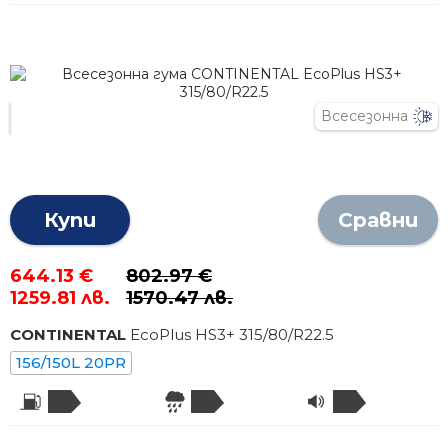
Всесезонна
Купи
Сравни
644.13 €
802.97 €
1259.81 лв.
1570.47 лв.
CONTINENTAL
EcoPlus HS3+
315
/
80
/R
22.5
156/150L 20PR