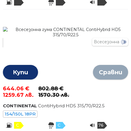
Всесезонна
Купи
Сравни
644.06 €
802.88 €
1259.67 лв.
1570.30 лв.
CONTINENTAL
ContiHybrid HD5
315
/
70
/R
22.5
154/150L 18PR
C
C
76