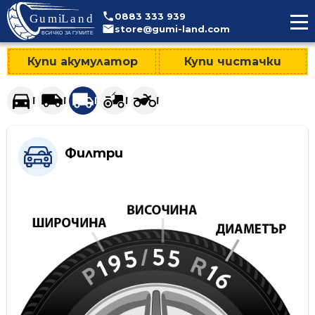
>
0883
333
939
store@gumi-land.com
Купи акумулатор
Купи чистачки
Гуми за леки автомобили и джипове
Гуми за лекотоварни автомобили
Гуми за тежкотоварни автомобили
Гуми за селскостопанска техни
Гуми за мотоциклети
Филтри