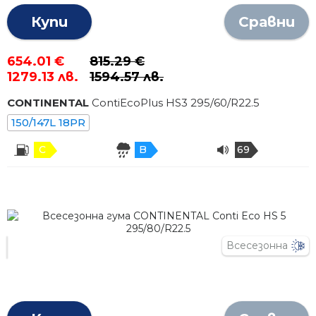
Купи
Сравни
654.01 €
815.29 €
1279.13 лв.
1594.57 лв.
CONTINENTAL
ContiEcoPlus HS3
295
/
60
/R
22.5
150/147L 18PR
C
B
69
Всесезонна