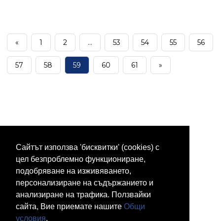
«
1
2
...
53
54
55
56
57
58
59
60
61
»
Сайтът използва 'бисквитки' (cookies) с
цел безпроблемно функциониране,
подобряване на изживяването,
персонализиране на съдържанието и
анализиране на трафика. Ползвайки
сайта, Вие приемате нашите
Общи
условия
.