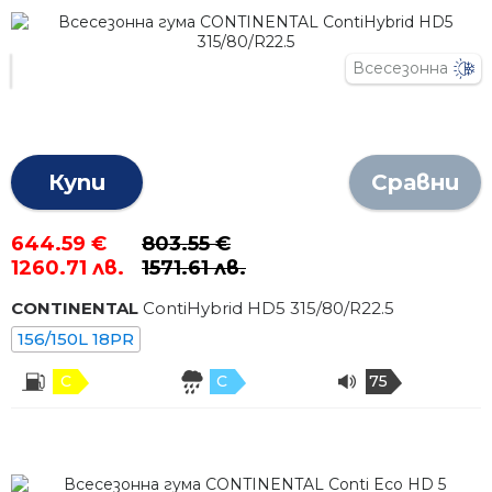
Всесезонна
Купи
Сравни
644.59 €
803.55 €
1260.71 лв.
1571.61 лв.
CONTINENTAL
ContiHybrid HD5
315
/
80
/R
22.5
156/150L 18PR
C
C
75