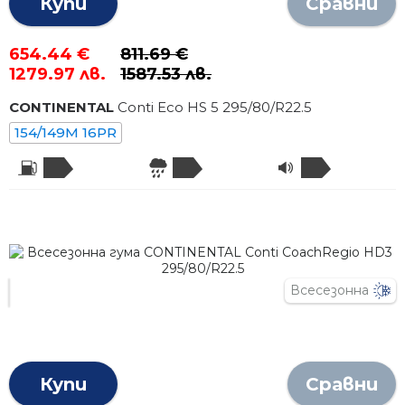
Купи
Сравни
654.44 €
811.69 €
1279.97 лв.
1587.53 лв.
CONTINENTAL
Conti Eco HS 5
295
/
80
/R
22.5
154/149M 16PR
Всесезонна
Купи
Сравни