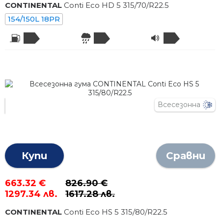
CONTINENTAL
Conti Eco HD 5
315
/
70
/R
22.5
154/150L 18PR
Всесезонна
Купи
Сравни
663.32 €
826.90 €
1297.34 лв.
1617.28 лв.
CONTINENTAL
Conti Eco HS 5
315
/
80
/R
22.5