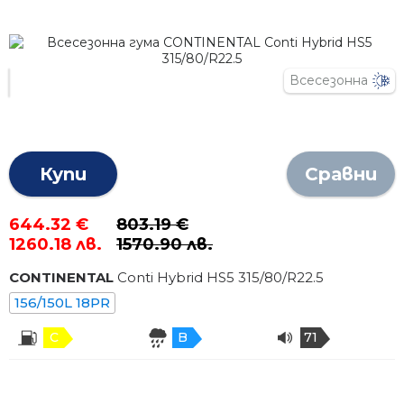
Всесезонна
Купи
Сравни
644.32 €
803.19 €
1260.18 лв.
1570.90 лв.
CONTINENTAL
Conti Hybrid HS5
315
/
80
/R
22.5
156/150L 18PR
C
B
71