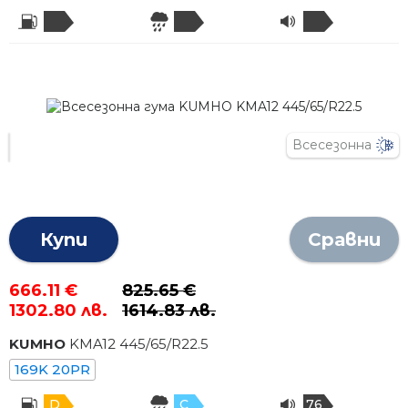
Всесезонна
Купи
Сравни
666.11 €
825.65 €
1302.80 лв.
1614.83 лв.
KUMHO
KMA12
445
/
65
/R
22.5
169K 20PR
D
C
76