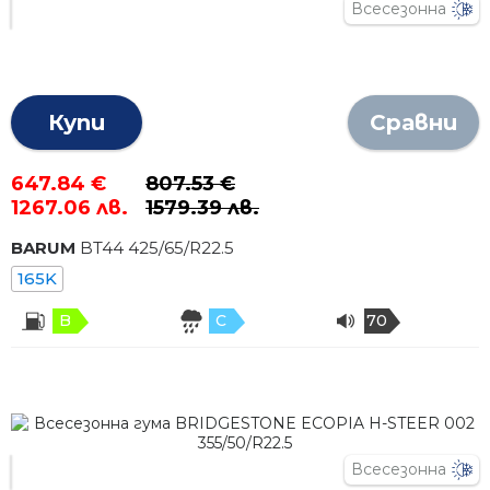
Всесезонна
Купи
Сравни
647.84 €
807.53 €
1267.06 лв.
1579.39 лв.
BARUM
BT44
425
/
65
/R
22.5
165K
B
C
70
Всесезонна