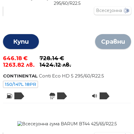
Всесезонна
Купи
Сравни
646.18 €
728.14 €
1263.82 лв.
1424.12 лв.
CONTINENTAL
Conti Eco HD 5
295
/
60
/R
22.5
150/147L 18PR