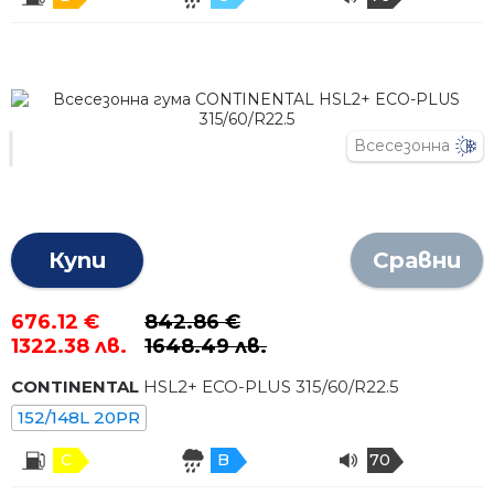
Всесезонна
Купи
Сравни
676.12 €
842.86 €
1322.38 лв.
1648.49 лв.
CONTINENTAL
HSL2+ ECO-PLUS
315
/
60
/R
22.5
152/148L 20PR
C
B
70