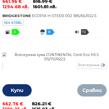
661.96 €
818.99 €
1294.68 лв.
1601.81 лв.
BRIDGESTONE
ECOPIA H-STEER 002
385
/
65
/R
22.5
164 K158L
A
B
72
Всесезонна
Купи
Сравни
662.76 €
826.21 €