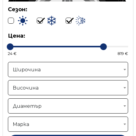
Сезон:
Цена:
24 €
819 €
Широчина
Височина
Диаметър
Марка