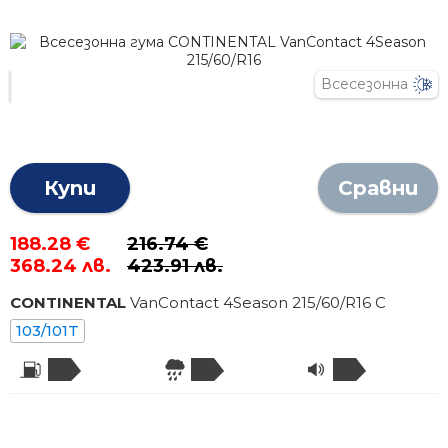
Всесезонна
Купи
Сравни
188.28 €
216.74 €
368.24 лв.
423.91 лв.
CONTINENTAL
VanContact 4Season
215
/
60
/R
16
C
103/101T