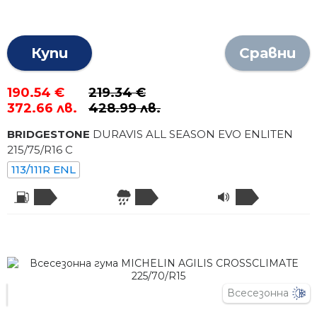
Купи
Сравни
190.54 €
219.34 €
372.66 лв.
428.99 лв.
BRIDGESTONE
DURAVIS ALL SEASON EVO ENLITEN
215
/
75
/R
16
C
113/111R ENL
Всесезонна