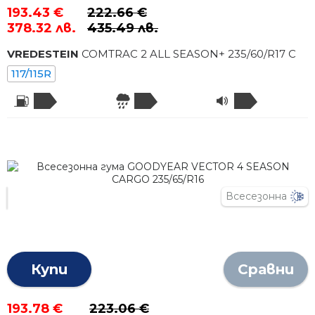
193.43 €
222.66 €
378.32 лв.
435.49 лв.
VREDESTEIN
COMTRAC 2 ALL SEASON+
235
/
60
/R
17
C
117/115R
Всесезонна
Купи
Сравни
193.78 €
223.06 €