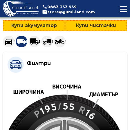
>
0883
333
939
store@gumi-land.com
Купи акумулатор
Купи чистачки
Гуми за леки автомобили и джипове
Гуми за лекотоварни автомобили
Гуми за тежкотоварни автомобили
Гуми за селскостопанска техни
Гуми за мотоциклети
Филтри