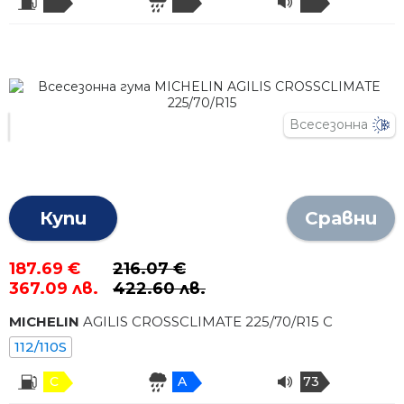
Всесезонна
Купи
Сравни
187.69 €
216.07 €
367.09 лв.
422.60 лв.
MICHELIN
AGILIS CROSSCLIMATE
225
/
70
/R
15
C
112/110S
C
A
73