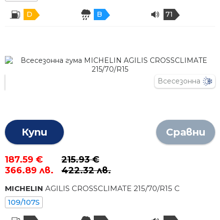
D
B
71
Всесезонна
Купи
Сравни
187.59 €
215.93 €
366.89 лв.
422.32 лв.
MICHELIN
AGILIS CROSSCLIMATE
215
/
70
/R
15
C
109/107S