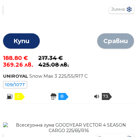
Зимна
Купи
Сравни
188.80 €
217.34 €
369.26 лв.
425.08 лв.
UNIROYAL
Snow Max 3
225
/
55
/R
17
C
109/107T
C
B
73