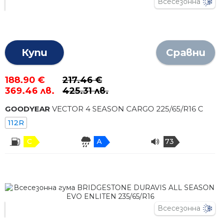
Всесезонна
Купи
Сравни
188.90 €
217.46 €
369.46 лв.
425.31 лв.
GOODYEAR
VECTOR 4 SEASON CARGO
225
/
65
/R
16
C
112R
C
A
73
Всесезонна