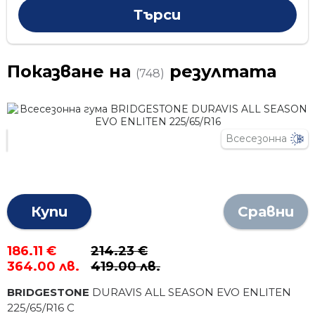
Показване на
резултата
(748)
Всесезонна
Купи
Сравни
186.11 €
214.23 €
364.00 лв.
419.00 лв.
BRIDGESTONE
DURAVIS ALL SEASON EVO ENLITEN
225
/
65
/R
16
C