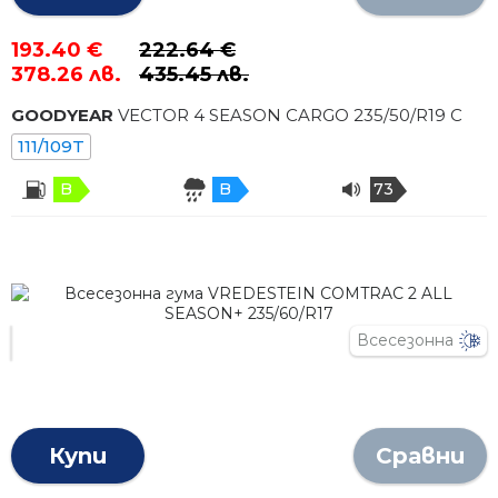
193.40 €
222.64 €
378.26 лв.
435.45 лв.
GOODYEAR
VECTOR 4 SEASON CARGO
235
/
50
/R
19
C
111/109T
B
B
73
Всесезонна
Купи
Сравни