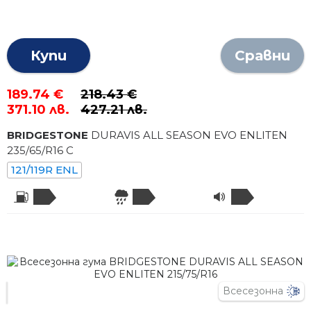
Купи
Сравни
189.74 €
218.43 €
371.10 лв.
427.21 лв.
BRIDGESTONE
DURAVIS ALL SEASON EVO ENLITEN
235
/
65
/R
16
C
121/119R ENL
Всесезонна