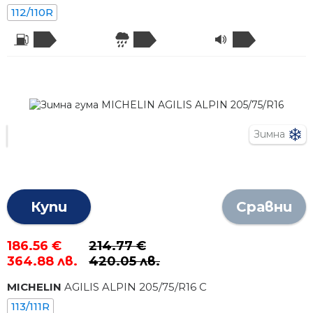
112/110R
Зимна
Купи
Сравни
186.56 €
214.77 €
364.88 лв.
420.05 лв.
MICHELIN
AGILIS ALPIN
205
/
75
/R
16
C
113/111R