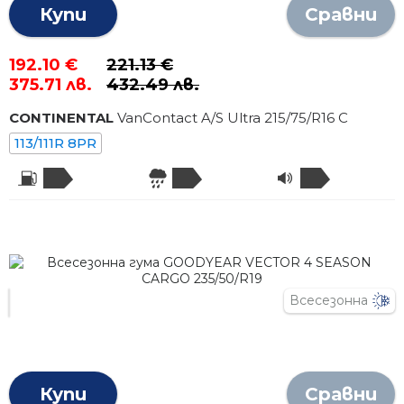
Купи
Сравни
192.10 €
221.13 €
375.71 лв.
432.49 лв.
CONTINENTAL
VanContact A/S Ultra
215
/
75
/R
16
C
113/111R 8PR
Всесезонна
Купи
Сравни