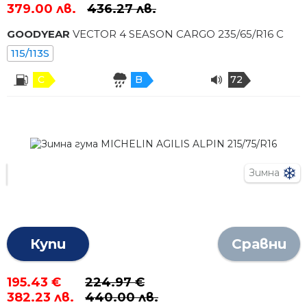
379.00 лв.
436.27 лв.
GOODYEAR
VECTOR 4 SEASON CARGO
235
/
65
/R
16
C
115/113S
C
B
72
Зимна
Купи
Сравни
195.43 €
224.97 €
382.23 лв.
440.00 лв.