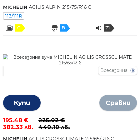
MICHELIN
AGILIS ALPIN
215
/
75
/R
16
C
113/111R
C
B
71
Всесезонна
Купи
Сравни
195.48 €
225.02 €
382.33 лв.
440.10 лв.
MICHELIN
AGILIS CROSSCLIMATE
215
/
65
/R
16
C