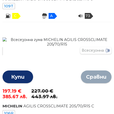
109T
C
A
73
Всесезонна
Купи
Сравни
197.19 €
227.00 €
385.67 лв.
443.97 лв.
MICHELIN
AGILIS CROSSCLIMATE
205
/
70
/R
15
C
106R