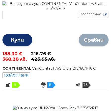
Всесезонна
Купи
Сравни
188.30 €
216.76 €
368.28 лв.
423.95 лв.
CONTINENTAL
VanContact A/S Ultra
215
/
60
/R
16
C
103/101T 6PR
B
B
73