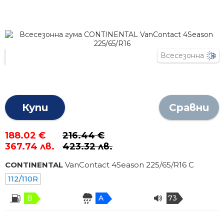
Всесезонна
Купи
Сравни
188.02 €
216.44 €
367.74 лв.
423.32 лв.
CONTINENTAL
VanContact 4Season
225
/
65
/R
16
C
112/110R
B
A
73