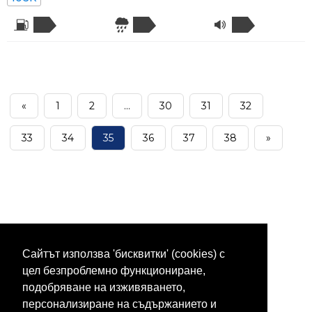
«
1
2
...
30
31
32
33
34
35
36
37
38
»
Сайтът използва 'бисквитки' (cookies) с
цел безпроблемно функциониране,
подобряване на изживяването,
персонализиране на съдържанието и