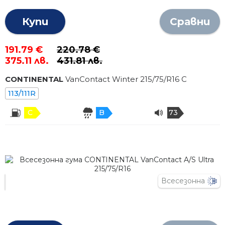
Купи
Сравни
191.79 €
220.78 €
375.11 лв.
431.81 лв.
CONTINENTAL
VanContact Winter
215
/
75
/R
16
C
113/111R
C
B
73
Всесезонна