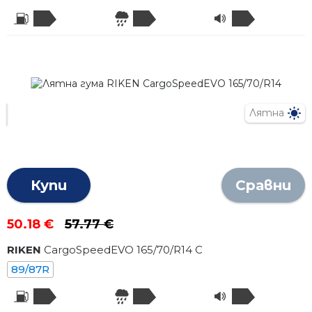
Лятна
Купи
Сравни
50.18 €
57.77 €
RIKEN
CargoSpeedEVO
165
/
70
/R
14
C
89/87R