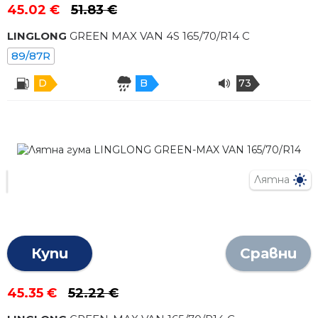
45.02 €
51.83 €
LINGLONG
GREEN MAX VAN 4S
165
/
70
/R
14
C
89/87R
D
B
73
Лятна
Купи
Сравни
45.35 €
52.22 €