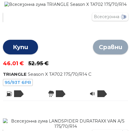
Всесезонна
Купи
Сравни
46.01 €
52.95 €
TRIANGLE
Season X TA702
175
/
70
/R
14
C
95/93T 6PR