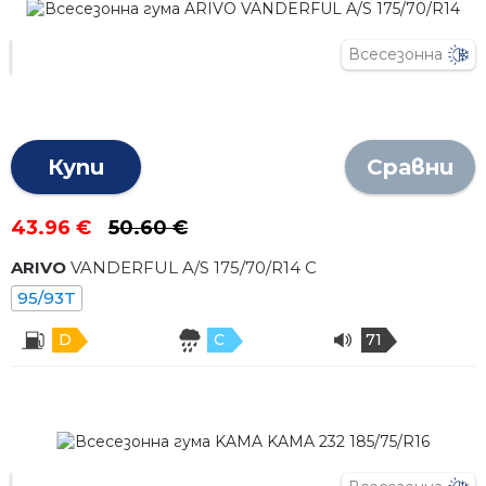
Всесезонна
Купи
Сравни
43.96 €
50.60 €
ARIVO
VANDERFUL A/S
175
/
70
/R
14
C
95/93T
D
C
71