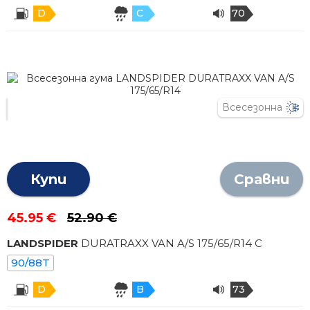
D
C
70
Всесезонна
Купи
Сравни
45.95 €
52.90 €
LANDSPIDER
DURATRAXX VAN A/S
175
/
65
/R
14
C
90/88T
D
B
73