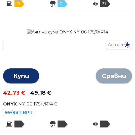
D
C
71
Лятна
Купи
Сравни
42.73 €
49.18 €
ONYX
NY-06
175
/
/R
14
C
99/98R 8PR