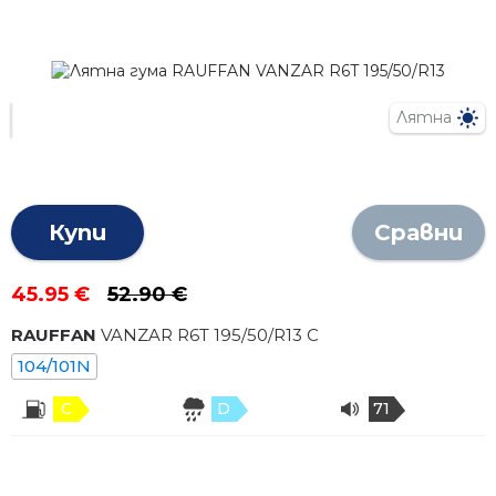
Лятна
Купи
Сравни
45.95 €
52.90 €
RAUFFAN
VANZAR R6T
195
/
50
/R
13
C
104/101N
C
D
71