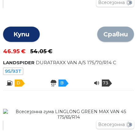
Всесезонна
Купи
Сравни
46.95 €
54.05 €
LANDSPIDER
DURATRAXX VAN A/S
175
/
70
/R
14
C
95/93T
D
B
73
Всесезонна