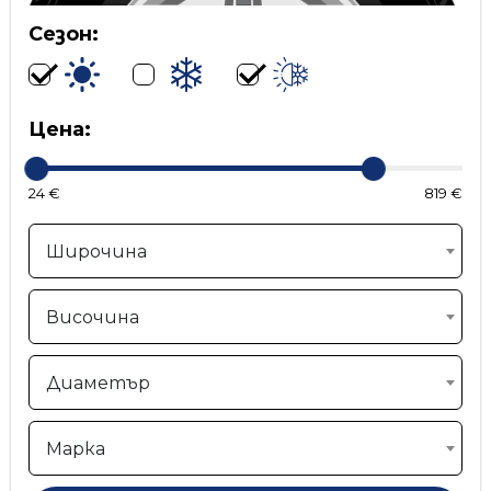
Сезон:
Цена:
24 €
819 €
Широчина
Височина
Диаметър
Марка