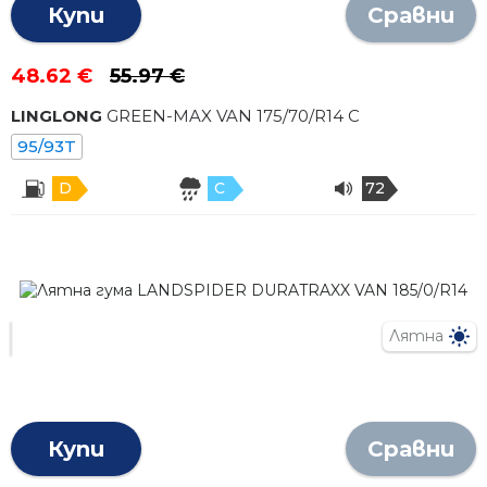
Купи
Сравни
48.62 €
55.97 €
LINGLONG
GREEN-MAX VAN
175
/
70
/R
14
C
95/93T
D
C
72
Лятна
Купи
Сравни