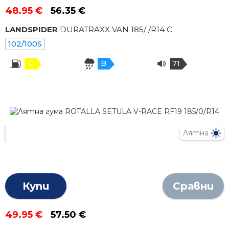
48.95 €
56.35 €
LANDSPIDER
DURATRAXX VAN
185
/
/R
14
C
102/100S
C
B
71
Лятна
Купи
Сравни
49.95 €
57.50 €