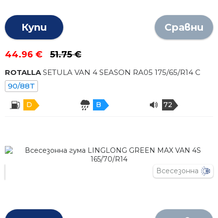
Купи
Сравни
44.96 €
51.75 €
ROTALLA
SETULA VAN 4 SEASON RA05
175
/
65
/R
14
C
90/88T
D
B
72
Всесезонна