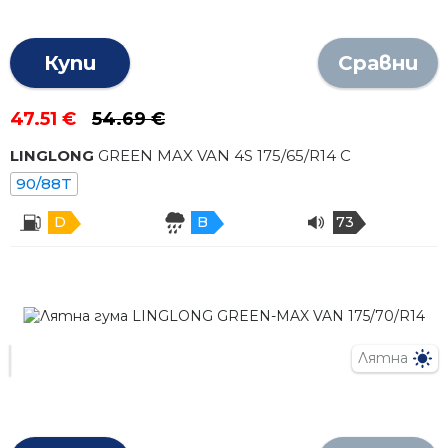
Купи
Сравни
47.51 €
54.69 €
LINGLONG
GREEN MAX VAN 4S
175
/
65
/R
14
C
90/88T
D
B
73
Лятна