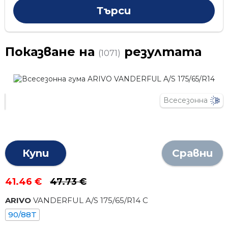
Показване на
резултата
(1071)
Всесезонна
Купи
Сравни
41.46 €
47.73 €
ARIVO
VANDERFUL A/S
175
/
65
/R
14
C
90/88T