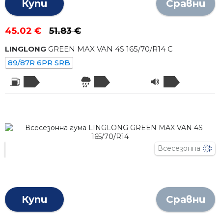
Купи
Сравни
45.02 €
51.83 €
LINGLONG
GREEN MAX VAN 4S
165
/
70
/R
14
C
89/87R 6PR SRB
Всесезонна
Купи
Сравни