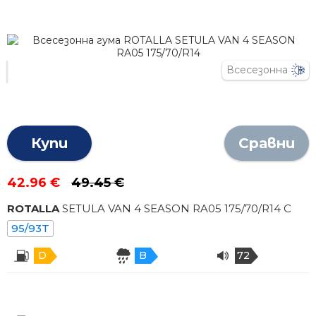
Всесезонна
Купи
Сравни
42.96 €
49.45 €
ROTALLA
SETULA VAN 4 SEASON RA05
175
/
70
/R
14
C
95/93T
D
B
72