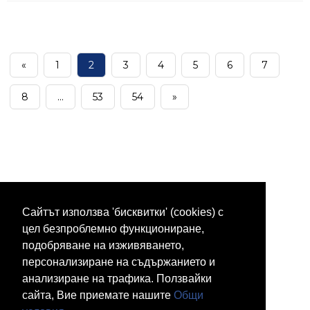
«
1
2
3
4
5
6
7
8
...
53
54
»
Сайтът използва 'бисквитки' (cookies) с
цел безпроблемно функциониране,
подобряване на изживяването,
персонализиране на съдържанието и
анализиране на трафика. Ползвайки
сайта, Вие приемате нашите
Общи