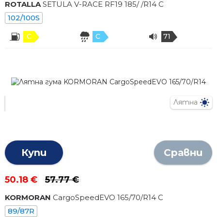
ROTALLA
SETULA V-RACE RF19
185
/
/R
14
C
102/100S
C
C
71
Лятна
Купи
Сравни
50.18 €
57.77 €
KORMORAN
CargoSpeedEVO
165
/
70
/R
14
C
89/87R