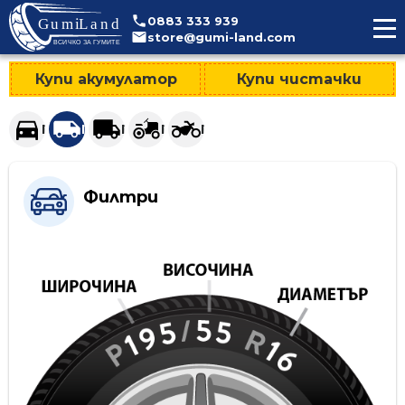
>
0883
333
939
store@gumi-land.com
Купи акумулатор
Купи чистачки
Гуми за леки автомобили и джипове
Гуми за лекотоварни автомобили
Гуми за тежкотоварни автомобили
Гуми за селскостопанска техни
Гуми за мотоциклети
Филтри