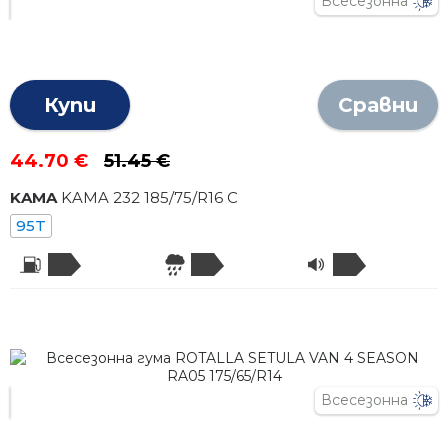
Всесезонна
Купи
Сравни
44.70 €
51.45 €
KAMA
KAMA 232
185
/
75
/R
16
C
95T
Всесезонна