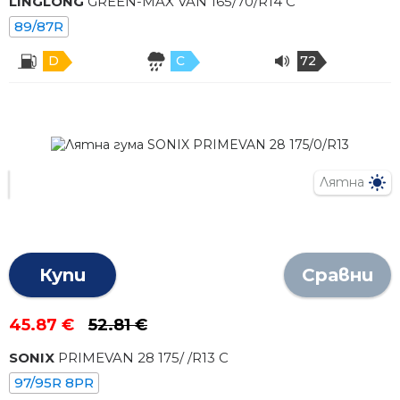
LINGLONG
GREEN-MAX VAN
165
/
70
/R
14
C
89/87R
D
C
72
Лятна
Купи
Сравни
45.87 €
52.81 €
SONIX
PRIMEVAN 28
175
/
/R
13
C
97/95R 8PR