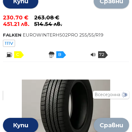
Купи
Сравни
230.70 €
263.08 €
451.21 лв.
514.54 лв.
FALKEN
EUROWINTERHS02PRO
255
/
55
/R
19
111V
C
B
72
Всесезонна
Купи
Сравни