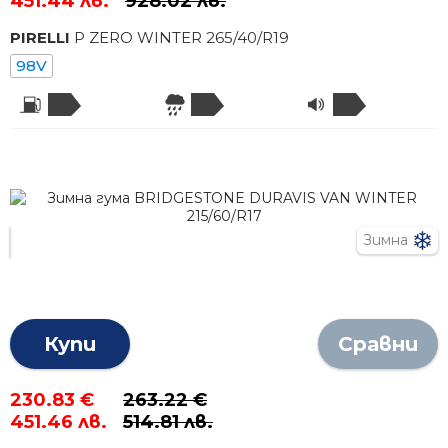
451.44 лв.
928.02 лв.
PIRELLI
P ZERO WINTER
265
/
40
/R
19
98V
Зимна
Купи
Сравни
230.83 €
263.22 €
451.46 лв.
514.81 лв.