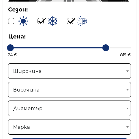
Сезон:
Цена:
24 €
819 €
Широчина
Височина
Диаметър
Марка