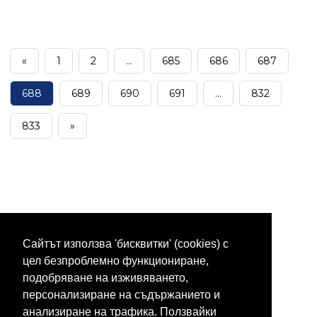
«
1
2
...
685
686
687
688
689
690
691
...
832
833
»
Сайтът използва 'бисквитки' (cookies) с
цел безпроблемно функциониране,
подобряване на изживяването,
персонализиране на съдържанието и
анализиране на трафика. Ползвайки