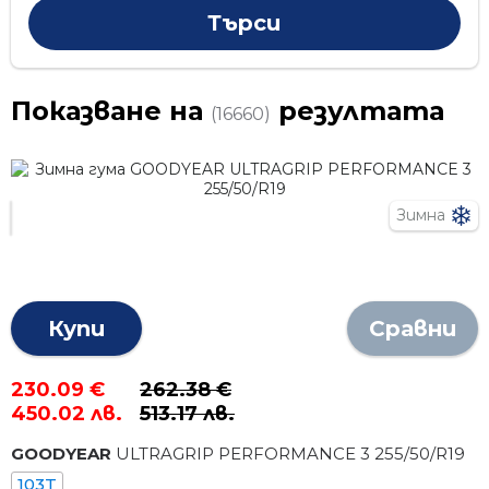
Показване на
резултата
(16660)
Зимна
Купи
Сравни
230.09 €
262.38 €
450.02 лв.
513.17 лв.
GOODYEAR
ULTRAGRIP PERFORMANCE 3
255
/
50
/R
19
103T