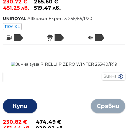
230.72 €
265.60 €
451.25 лв.
519.47 лв.
UNIROYAL
AllSeasonExpert 3
255
/
55
/R
20
110Y XL
Зимна
Купи
Сравни
230.82 €
474.49 €