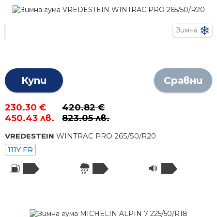
Зимна
Купи
Сравни
230.30 €
420.82 €
450.43 лв.
823.05 лв.
VREDESTEIN
WINTRAC PRO
265
/
50
/R
20
111Y FR