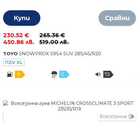
Купи
Сравни
230.52 €
265.36 €
450.86 лв.
519.00 лв.
TOYO
SNOWPROX S954 SUV
285
/
45
/R
20
112V XL
D
C
72
Всесезонна