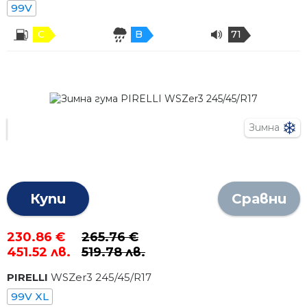
99V
C
B
71
Зимна
Купи
Сравни
230.86 €
265.76 €
451.52 лв.
519.78 лв.
PIRELLI
WSZer3
245
/
45
/R
17
99V XL