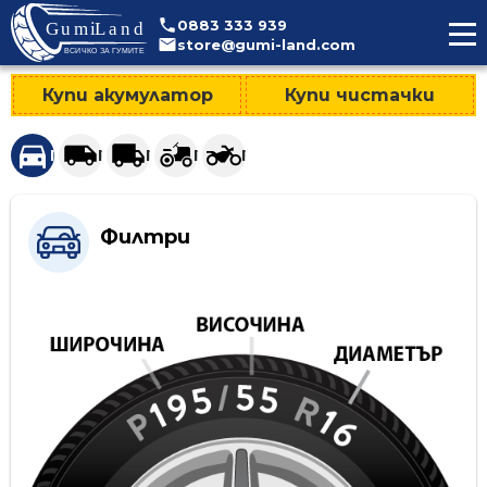
>
0883
333
939
store@gumi-land.com
Купи акумулатор
Купи чистачки
Гуми за леки автомобили и джипове
Гуми за лекотоварни автомобили
Гуми за тежкотоварни автомобили
Гуми за селскостопанска техни
Гуми за мотоциклети
Филтри