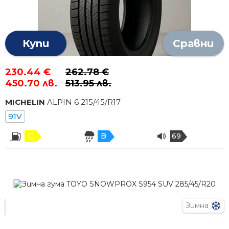
Купи
Сравни
230.44 €
262.78 €
450.70 лв.
513.95 лв.
MICHELIN
ALPIN 6
215
/
45
/R
17
91V
C
B
69
Зимна