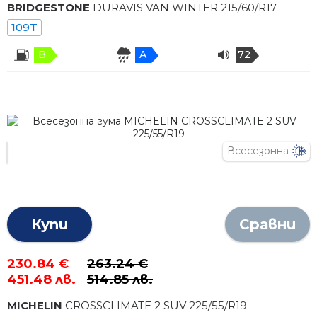
BRIDGESTONE
DURAVIS VAN WINTER
215
/
60
/R
17
109T
B
A
72
Всесезонна
Купи
Сравни
230.84 €
263.24 €
451.48 лв.
514.85 лв.
MICHELIN
CROSSCLIMATE 2 SUV
225
/
55
/R
19