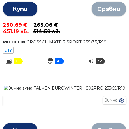
Купи
Сравни
230.69 €
263.06 €
451.19 лв.
514.50 лв.
MICHELIN
CROSSCLIMATE 3 SPORT
235
/
35
/R
19
91Y
C
A
72
Зимна