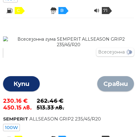
C
B
71
Всесезонна
Купи
Сравни
230.16 €
262.46 €
450.15 лв.
513.33 лв.
SEMPERIT
ALLSEASON GRIP2
235
/
45
/R
20
100W