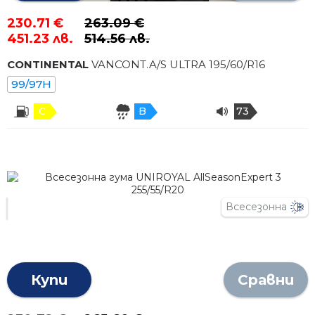
230.71 €
263.09 €
451.23 лв.
514.56 лв.
CONTINENTAL
VANCONT.A/S ULTRA
195
/
60
/R
16
99/97H
C
B
73
Всесезонна
Купи
Сравни