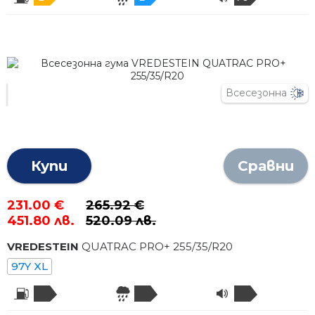
Всесезонна
Купи
Сравни
231.00 €
265.92 €
451.80 лв.
520.09 лв.
VREDESTEIN
QUATRAC PRO+
255
/
35
/R
20
97Y XL