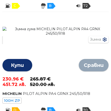
C
B
72
Зимна
Купи
Сравни
230.96 €
265.87 €
451.72 лв.
520.00 лв.
MICHELIN
PILOT ALPIN PA4 GRNX
245
/
50
/R
18
100H ZP
D
B
70