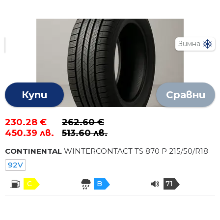
Зимна
Купи
Сравни
230.28 €
262.60 €
450.39 лв.
513.60 лв.
CONTINENTAL
WINTERCONTACT TS 870 P
215
/
50
/R
18
92V
C
B
71