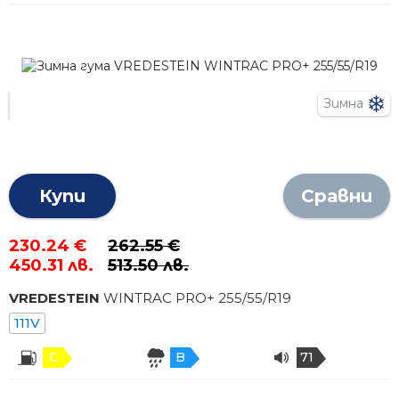
Зимна
Купи
Сравни
230.24 €
262.55 €
450.31 лв.
513.50 лв.
VREDESTEIN
WINTRAC PRO+
255
/
55
/R
19
111V
C
B
71