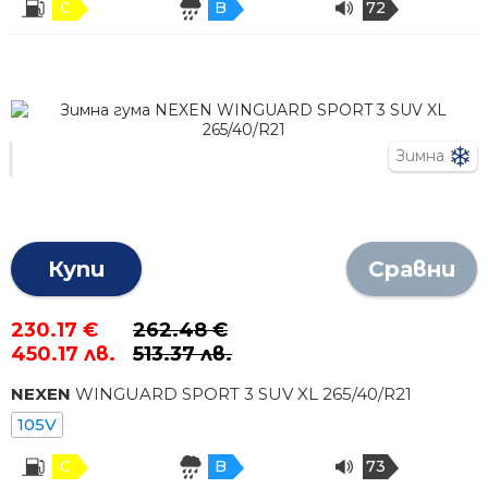
C
B
72
Зимна
Купи
Сравни
230.17 €
262.48 €
450.17 лв.
513.37 лв.
NEXEN
WINGUARD SPORT 3 SUV XL
265
/
40
/R
21
105V
C
B
73