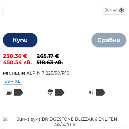
Зимна
Купи
Сравни
230.36 €
265.17 €
450.54 лв.
518.63 лв.
MICHELIN
ALPIN 7
225
/
50
/R
18
99V XL