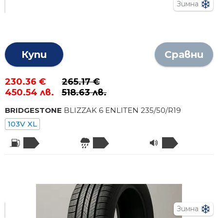
Зимна
Купи
Сравни
230.36 €
265.17 €
450.54 лв.
518.63 лв.
BRIDGESTONE
BLIZZAK 6 ENLITEN
235
/
50
/R
19
103V XL
Зимна