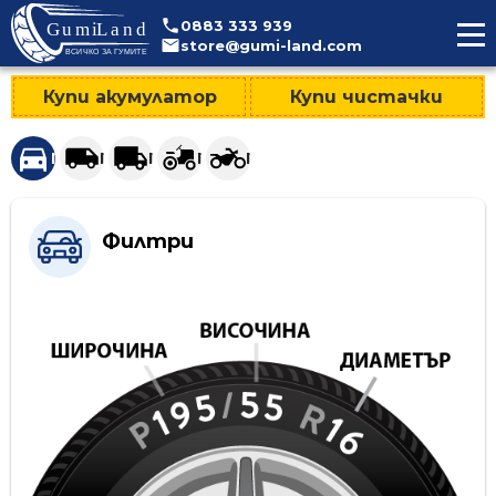
>
0883
333
939
store@gumi-land.com
Купи акумулатор
Купи чистачки
Гуми за леки автомобили и джипове
Гуми за лекотоварни автомобили
Гуми за тежкотоварни автомобили
Гуми за селскостопанска техни
Гуми за мотоциклети
Филтри