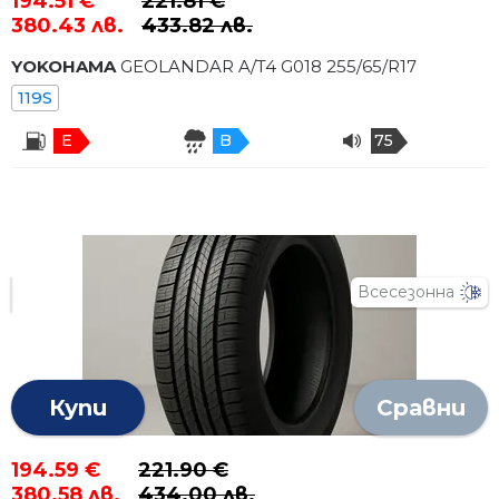
194.51 €
221.81 €
380.43 лв.
433.82 лв.
YOKOHAMA
GEOLANDAR A/T4 G018
255
/
65
/R
17
119S
E
B
75
Всесезонна
Купи
Сравни
194.59 €
221.90 €
380.58 лв.
434.00 лв.