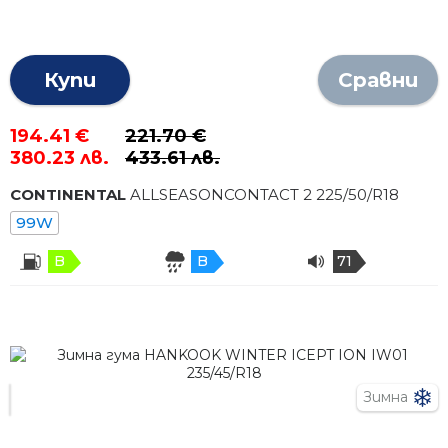
Купи
Сравни
194.41 €
221.70 €
380.23 лв.
433.61 лв.
CONTINENTAL
ALLSEASONCONTACT 2
225
/
50
/R
18
99W
B
B
71
Зимна