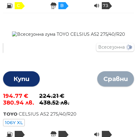
C
B
73
Всесезонна
Купи
Сравни
194.77 €
224.21 €
380.94 лв.
438.52 лв.
TOYO
CELSIUS AS2
275
/
40
/R
20
106Y XL