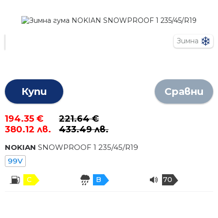
Зимна
Купи
Сравни
194.35 €
221.64 €
380.12 лв.
433.49 лв.
NOKIAN
SNOWPROOF 1
235
/
45
/R
19
99V
C
B
70