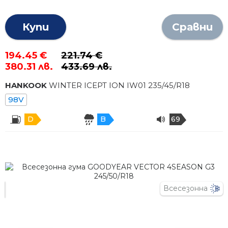
Купи
Сравни
194.45 €
221.74 €
380.31 лв.
433.69 лв.
HANKOOK
WINTER ICEPT ION IW01
235
/
45
/R
18
98V
D
B
69
Всесезонна