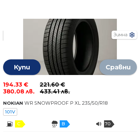
Зимна
Купи
Сравни
194.33 €
221.60 €
380.08 лв.
433.41 лв.
NOKIAN
WR SNOWPROOF P XL
235
/
50
/R
18
101V
C
B
70