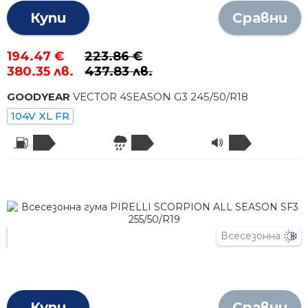
Купи
Сравни
194.47 €
223.86 €
380.35 лв.
437.83 лв.
GOODYEAR
VECTOR 4SEASON G3
245
/
50
/R
18
104V XL FR
Всесезонна
Купи
Сравни