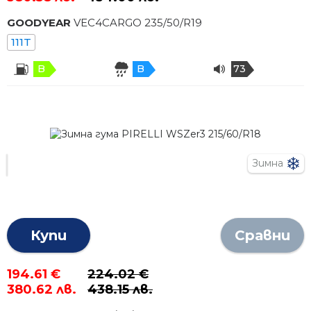
GOODYEAR
VEC4CARGO
235
/
50
/R
19
111T
B
B
73
Зимна
Купи
Сравни
194.61 €
224.02 €
380.62 лв.
438.15 лв.