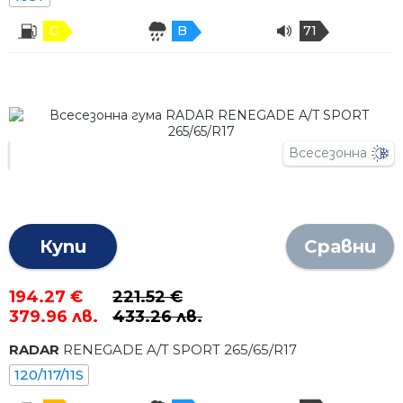
C
B
71
Всесезонна
Купи
Сравни
194.27 €
221.52 €
379.96 лв.
433.26 лв.
RADAR
RENEGADE A/T SPORT
265
/
65
/R
17
120/117/11S