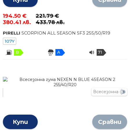
194.50 €
221.79 €
380.41 лв.
433.78 лв.
PIRELLI
SCORPION ALL SEASON SF3
255
/
50
/R
19
107Y
B
A
71
Всесезонна
Купи
Сравни