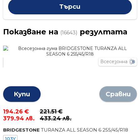
Показване на
резултата
(16643)
Всесезонна
Купи
Сравни
194.26 €
221.51 €
379.94 лв.
433.24 лв.
BRIDGESTONE
TURANZA ALL SEASON 6
255
/
45
/R
18
103Y