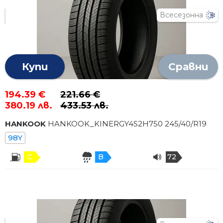
Всесезонна
Купи
Сравни
194.39 €
221.66 €
380.19 лв.
433.53 лв.
HANKOOK
HANKOOK_KINERGY4S2H750
245
/
40
/R
19
98Y
C
B
72