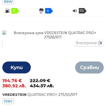
99W
B
A
70
Всесезонна
Купи
Сравни
194.76 €
222.09 €
380.92 лв.
434.37 лв.
VREDESTEIN
QUATRAC PRO+
275
/
55
/R
17
109V