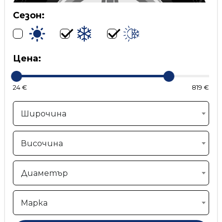
Сезон:
Цена:
24 €
819 €
Широчина
Височина
Диаметър
Марка