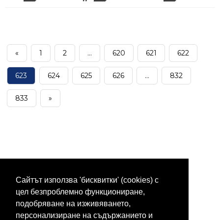
«
1
2
...
620
621
622
623
624
625
626
...
832
833
»
Сайтът използва 'бисквитки' (cookies) с
цел безпроблемно функциониране,
подобряване на изживяването,
персонализиране на съдържанието и