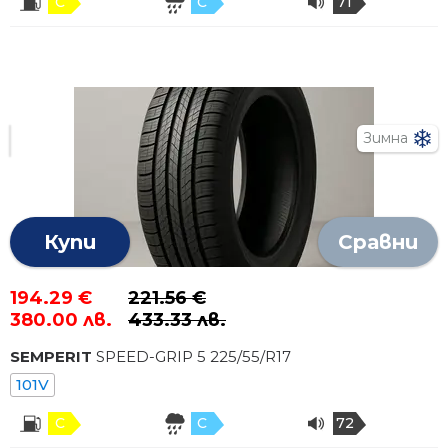
C
C
71
Зимна
Купи
Сравни
194.29 €
221.56 €
380.00 лв.
433.33 лв.
SEMPERIT
SPEED-GRIP 5
225
/
55
/R
17
101V
C
C
72