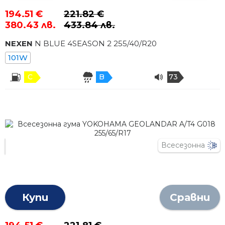
194.51 €
221.82 €
380.43 лв.
433.84 лв.
NEXEN
N BLUE 4SEASON 2
255
/
40
/R
20
101W
C
B
73
Всесезонна
Купи
Сравни