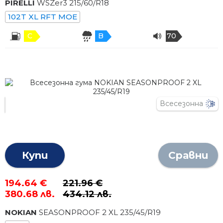
PIRELLI
WSZer3
215
/
60
/R
18
102T XL RFT MOE
C
B
70
Всесезонна
Купи
Сравни
194.64 €
221.96 €
380.68 лв.
434.12 лв.
NOKIAN
SEASONPROOF 2 XL
235
/
45
/R
19