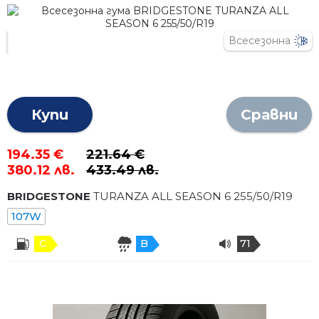
Всесезонна
Купи
Сравни
194.35 €
221.64 €
380.12 лв.
433.49 лв.
BRIDGESTONE
TURANZA ALL SEASON 6
255
/
50
/R
19
107W
C
B
71