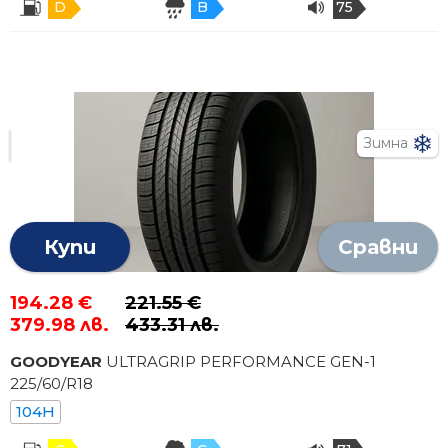
D
B
75
Зимна
Купи
Сравни
194.28 €
221.55 €
379.98 лв.
433.31 лв.
GOODYEAR
ULTRAGRIP PERFORMANCE GEN-1
225
/
60
/R
18
104H